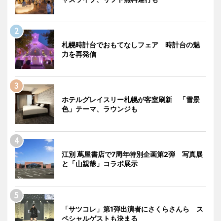
札幌時計台でおもてなしフェア 時計台の魅
力を再発信
ホテルグレイスリー札幌が客室刷新 「雪景
色」テーマ、ラウンジも
江別 蔦屋書店で7周年特別企画第2弾 写真展
と「山親爺」コラボ展示
「サツコレ」第1弾出演者にさくらさんら ス
ペシャルゲストも決まる