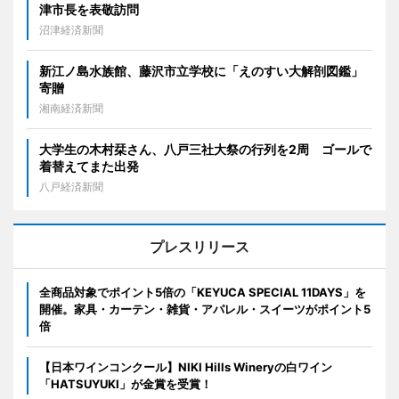
津市長を表敬訪問
沼津経済新聞
新江ノ島水族館、藤沢市立学校に「えのすい大解剖図鑑」
寄贈
湘南経済新聞
大学生の木村栞さん、八戸三社大祭の行列を2周 ゴールで
着替えてまた出発
八戸経済新聞
プレスリリース
全商品対象でポイント5倍の「KEYUCA SPECIAL 11DAYS」を
開催。家具・カーテン・雑貨・アパレル・スイーツがポイント5
倍
【日本ワインコンクール】NIKI Hills Wineryの白ワイン
「HATSUYUKI」が金賞を受賞！