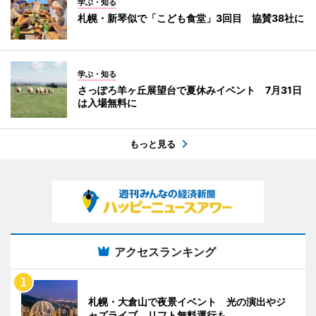
学ぶ・知る
札幌・新琴似で「こども食堂」3回目 協賛38社に
学ぶ・知る
さっぽろ羊ヶ丘展望台で夏休みイベント 7月31日
は入場無料に
もっと見る
アクセスランキング
札幌・大倉山で夜景イベント 光の演出やジ
ャズライブ、リフト無料運行も