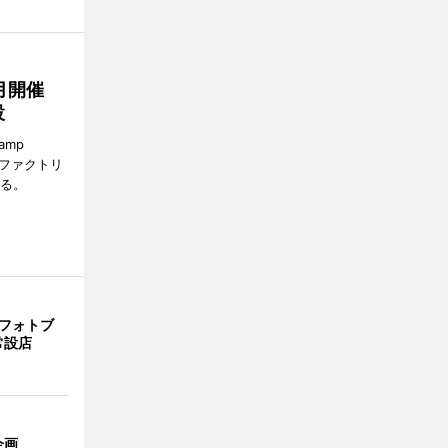
月開催
設
amp
ロファクトリ
れる。
発フォトブ
常設店
企画