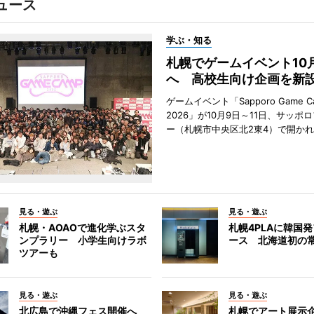
ュース
学ぶ・知る
札幌でゲームイベント10
へ 高校生向け企画を新
ゲームイベント「Sapporo Game C
2026」が10月9日～11日、サッポ
ー（札幌市中央区北2東4）で開か
見る・遊ぶ
見る・遊ぶ
札幌・AOAOで進化学ぶスタ
札幌4PLAに韓国
ンプラリー 小学生向けラボ
ース 北海道初の
ツアーも
見る・遊ぶ
見る・遊ぶ
北広島で沖縄フェス開催へ
札幌でアート展示