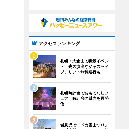
アクセスランキング
札幌・大倉山で夜景イベン
ト 光の演出やジャズライ
ブ、リフト無料運行も
札幌時計台でおもてなしフ
ェア 時計台の魅力を再発
信
岩見沢で「ドカ雪まつり」