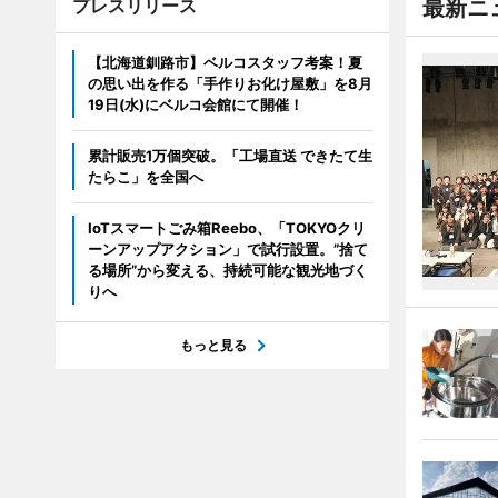
プレスリリース
最新ニ
【北海道釧路市】ベルコスタッフ考案！夏
の思い出を作る「手作りお化け屋敷」を8月
19日(水)にベルコ会館にて開催！
累計販売1万個突破。「工場直送 できたて生
たらこ」を全国へ
IoTスマートごみ箱Reebo、「TOKYOクリ
ーンアップアクション」で試行設置。”捨て
る場所”から変える、持続可能な観光地づく
りへ
もっと見る