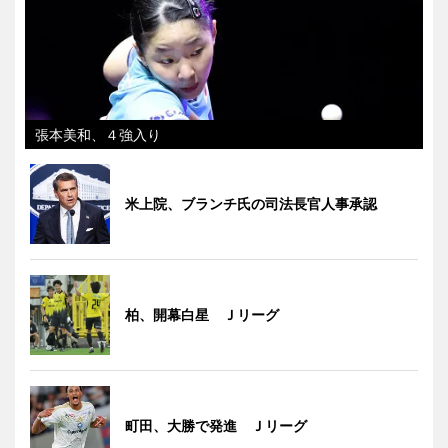
張本美和、４強入り
米上院、ブランチ氏の司法長官人事承認
柏、開幕白星 Ｊリーグ
町田、大勝で発進 Ｊリーグ