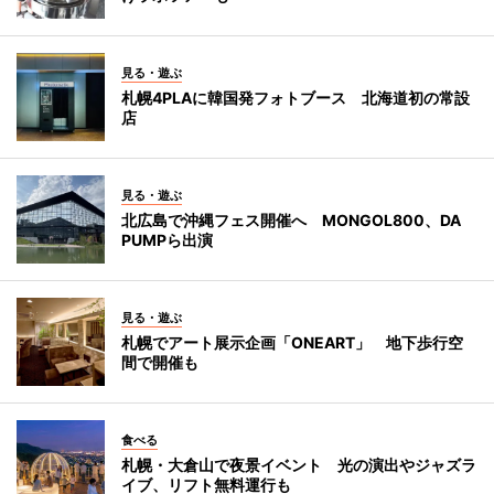
見る・遊ぶ
札幌4PLAに韓国発フォトブース 北海道初の常設
店
見る・遊ぶ
北広島で沖縄フェス開催へ MONGOL800、DA
PUMPら出演
見る・遊ぶ
札幌でアート展示企画「ONEART」 地下歩行空
間で開催も
食べる
札幌・大倉山で夜景イベント 光の演出やジャズラ
イブ、リフト無料運行も