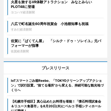
火星を旅するVR体験アトラクション みなとみらい
PLOT48に登場
ヨコハマ経済新聞
八広で町名誕生60周年祝賀会 小池都知事も祝福
すみだ経済新聞
佐賀に「ばくてん屋」 「シルク・ドゥ・ソレイユ」元パ
フォーマーが指導
佐賀経済新聞
プレスリリース
IoTスマートごみ箱Reebo、「TOKYOクリーンアップアクショ
ン」で試行設置。”捨てる場所”から変える、持続可能な観光地づ
くりへ
【札幌市手稲区】真心込めたお料理を堪能！「懐石料理試食会
＆リユース食器市」を8月20日(木)にベルコ 手稲シティホール
にて開催！