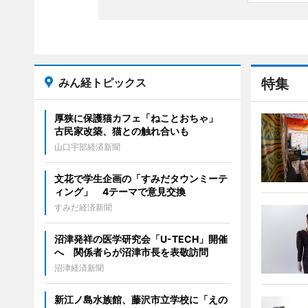
みん経トピックス
特集
厚狭に保護猫カフェ「ねことおちゃ」
古民家改築、猫との触れ合いも
山口宇部経済新聞
文花で学生企画の「すみだタウンミーテ
ィング」 4テーマで意見交換
すみだ経済新聞
沼津発祥の医学研究会「U-TECH」開催
へ 関係者らが沼津市長を表敬訪問
沼津経済新聞
新江ノ島水族館、藤沢市立学校に「えの