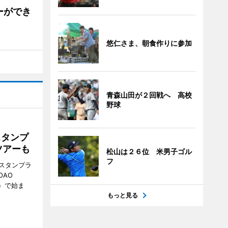
ーができ
悠仁さま、朝食作りに参加
青森山田が２回戦へ 高校
野球
スタンプ
ツアーも
松山は２６位 米男子ゴル
フ
スタンプラ
OAO
3）で始ま
もっと見る