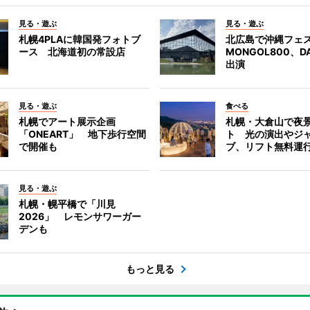
見る・遊ぶ
見る・遊ぶ
札幌4PLAに韓国発フォトブ
北広島で沖縄フェ
ース 北海道初の常設店
MONGOL800、D
出演
見る・遊ぶ
食べる
札幌でアート展示企画
札幌・大倉山で夜
「ONEART」 地下歩行空間
ト 光の演出やジ
で開催も
ブ、リフト無料運
見る・遊ぶ
札幌・幌平橋で「川見
2026」 レモンサワーガー
デンも
もっと見る