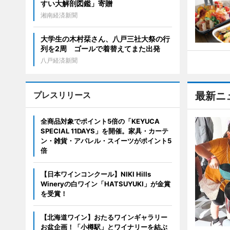
すい大解剖図鑑」寄贈
湘南経済新聞
大学生の木村栞さん、八戸三社大祭の行
列を2周 ゴールで着替えてまた出発
八戸経済新聞
プレスリリース
最新ニ
全商品対象でポイント5倍の「KEYUCA
SPECIAL 11DAYS」を開催。家具・カーテ
ン・雑貨・アパレル・スイーツがポイント5
倍
【日本ワインコンクール】NIKI Hills
Wineryの白ワイン「HATSUYUKI」が金賞
を受賞！
【北海道ワイン】おたるワインギャラリー
お盆企画！「小樽駅」とワイナリーを結ぶ