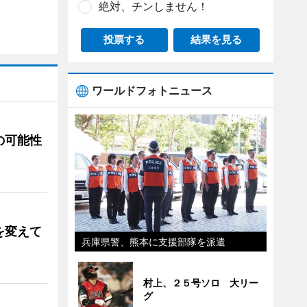
絶対、チンしません！
投票する
結果を見る
ワールドフォトニュース
の可能性
を変えて
兵庫県警、熊本に支援部隊を派遣
村上、２５号ソロ 大リー
グ