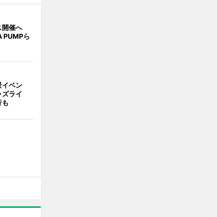
ス開催へ
A PUMPら
景イベン
ャズライ
行も