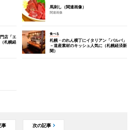
馬刺し（関連画像）
関連画像
食べる
門店「エ
札幌・のれん横丁にイタリアン「バルバ」
（札幌経
－道産素材のキッシュ人気に（札幌経済新
聞）
記事
次の記事