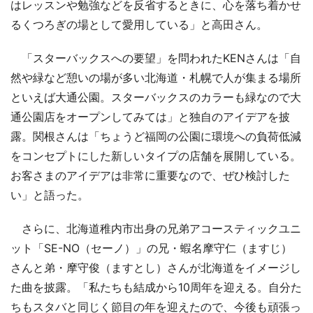
はレッスンや勉強などを反省するときに、心を落ち着かせ
るくつろぎの場として愛用している」と高田さん。
「スターバックスへの要望」を問われたKENさんは「自
然や緑など憩いの場が多い北海道・札幌で人が集まる場所
といえば大通公園。スターバックスのカラーも緑なので大
通公園店をオープンしてみては」と独自のアイデアを披
露。関根さんは「ちょうど福岡の公園に環境への負荷低減
をコンセプトにした新しいタイプの店舗を展開している。
お客さまのアイデアは非常に重要なので、ぜひ検討した
い」と語った。
さらに、北海道稚内市出身の兄弟アコースティックユニ
ット「SE-NO（セーノ）」の兄・蝦名摩守仁（ますじ）
さんと弟・摩守俊（ますとし）さんが北海道をイメージし
た曲を披露。「私たちも結成から10周年を迎える。自分た
ちもスタバと同じく節目の年を迎えたので、今後も頑張っ