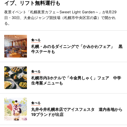
イブ、リフト無料運行も
夜景イベント「札幌夜景カフェ～Sweet Light Garden～」が8月29
日・30日、大倉山ジャンプ競技場（札幌市中央区宮の森）で開かれ
る。
食べる
札幌・みのるダイニングで「かみかわフェア」 黒
牛ステーキも
食べる
札幌市内3ホテルで「今金男しゃく」フェア 中学
生考案メニューも
食べる
丸井今井札幌本店でアイスフェスタ 道内各地から
19ブランドが出店