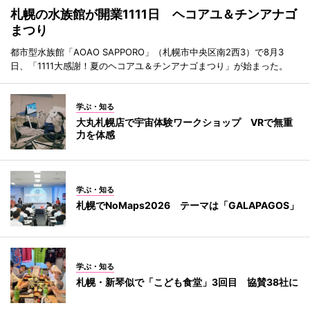
札幌の水族館が開業1111日 ヘコアユ＆チンアナゴ
まつり
都市型水族館「AOAO SAPPORO」（札幌市中央区南2西3）で8月3
日、「1111大感謝！夏のヘコアユ＆チンアナゴまつり」が始まった。
学ぶ・知る
大丸札幌店で宇宙体験ワークショップ VRで無重
力を体感
学ぶ・知る
札幌でNoMaps2026 テーマは「GALAPAGOS」
学ぶ・知る
札幌・新琴似で「こども食堂」3回目 協賛38社に