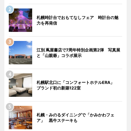
札幌時計台でおもてなしフェア 時計台の魅
力を再発信
江別 蔦屋書店で7周年特別企画第2弾 写真展
と「山親爺」コラボ展示
札幌駅北口に「コンフォートホテルERA」
ブランド初の新築122室
札幌・みのるダイニングで「かみかわフェ
ア」 黒牛ステーキも