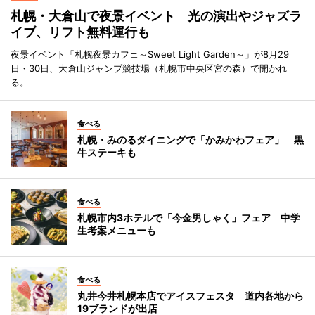
札幌・大倉山で夜景イベント 光の演出やジャズラ
イブ、リフト無料運行も
夜景イベント「札幌夜景カフェ～Sweet Light Garden～」が8月29
日・30日、大倉山ジャンプ競技場（札幌市中央区宮の森）で開かれ
る。
食べる
札幌・みのるダイニングで「かみかわフェア」 黒
牛ステーキも
食べる
札幌市内3ホテルで「今金男しゃく」フェア 中学
生考案メニューも
食べる
丸井今井札幌本店でアイスフェスタ 道内各地から
19ブランドが出店