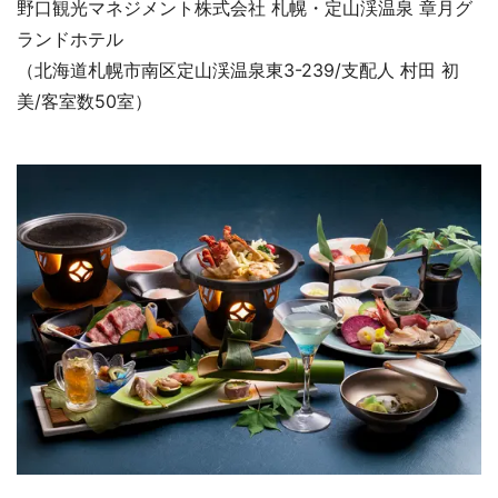
野口観光マネジメント株式会社 札幌・定山渓温泉 章月グ
ランドホテル
（北海道札幌市南区定山渓温泉東3-239/支配人 村田 初
美/客室数50室）