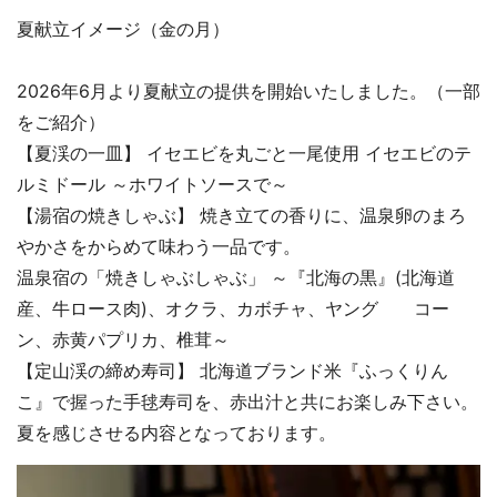
夏献立イメージ（金の月）
2026年6月より夏献立の提供を開始いたしました。（一部
をご紹介）
【夏渓の一皿】 イセエビを丸ごと一尾使用 イセエビのテ
ルミドール ～ホワイトソースで～
【湯宿の焼きしゃぶ】 焼き立ての香りに、温泉卵のまろ
やかさをからめて味わう一品です。
温泉宿の「焼きしゃぶしゃぶ」 ～『北海の黒』(北海道
産、牛ロース肉)、オクラ、カボチャ、ヤング コー
ン、赤黄パプリカ、椎茸～
【定山渓の締め寿司】 北海道ブランド米『ふっくりん
こ』で握った手毬寿司を、赤出汁と共にお楽しみ下さい。
夏を感じさせる内容となっております。