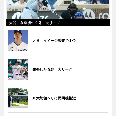
大谷、今季初の２発 大リーグ
大谷、イメージ調査で１位
先発した菅野 大リーグ
米大統領ヘリに民間機接近