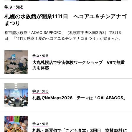
学ぶ・知る
札幌の水族館が開業1111日 ヘコアユ＆チンアナゴ
まつり
都市型水族館「AOAO SAPPORO」（札幌市中央区南2西3）で8月3
日、「1111大感謝！夏のヘコアユ＆チンアナゴまつり」が始まった。
学ぶ・知る
大丸札幌店で宇宙体験ワークショップ VRで無重
力を体感
学ぶ・知る
札幌でNoMaps2026 テーマは「GALAPAGOS」
学ぶ・知る
札幌・新琴似で「こども食堂」3回目 協賛38社に