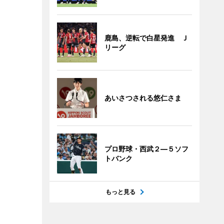
鹿島、逆転で白星発進 Ｊ
リーグ
あいさつされる悠仁さま
プロ野球・西武２―５ソフ
トバンク
もっと見る