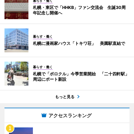
暮らす・働く
札幌・東区で「HHKB」ファン交流会 生誕30周
年記念し開催へ
暮らす・働く
札幌に漫画家ハウス「トキワ荘」 美園駅直結で
暮らす・働く
札幌で「ポロクル」今季営業開始 「二十四軒駅」
周辺にポート新設
もっと見る
アクセスランキング