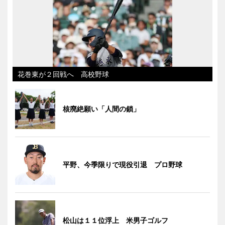
花巻東が２回戦へ 高校野球
核廃絶願い「人間の鎖」
平野、今季限りで現役引退 プロ野球
松山は１１位浮上 米男子ゴルフ