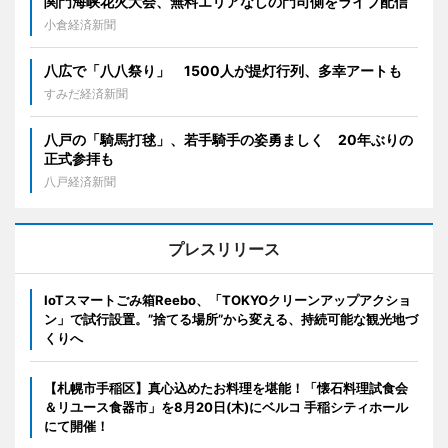
関門海峡花火大会、無料エリアなしの門司側をライブ配信
小倉経済新聞
八広で「八八祭り」 1500人が提灯行列、多幸アートも
すみだ経済新聞
八戸の「騎馬打毬」、若手騎手の姿勇ましく 20年ぶりの
正式参拝も
八戸経済新聞
プレスリリース
IoTスマートごみ箱Reebo、「TOKYOクリーンアップアクショ
ン」で試行設置。”捨てる場所”から変える、持続可能な観光地づ
くりへ
【札幌市手稲区】真心込めたお料理を堪能！「懐石料理試食会
＆リユース食器市」を8月20日(木)にベルコ 手稲シティホール
にて開催！