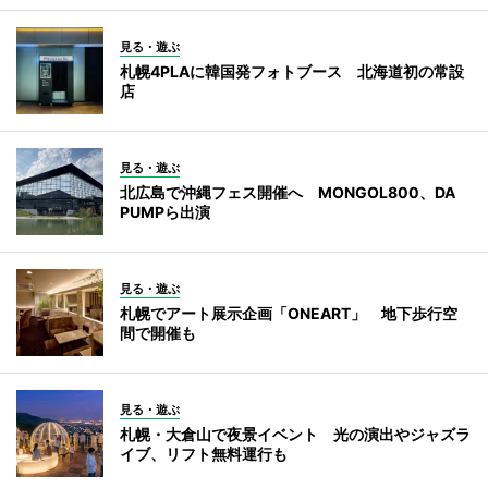
見る・遊ぶ
札幌4PLAに韓国発フォトブース 北海道初の常設
店
見る・遊ぶ
北広島で沖縄フェス開催へ MONGOL800、DA
PUMPら出演
見る・遊ぶ
札幌でアート展示企画「ONEART」 地下歩行空
間で開催も
見る・遊ぶ
札幌・大倉山で夜景イベント 光の演出やジャズラ
イブ、リフト無料運行も