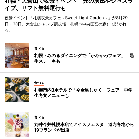
札幌・大倉山で夜景イベント 光の演出やジャズラ
イブ、リフト無料運行も
夜景イベント「札幌夜景カフェ～Sweet Light Garden～」が8月29
日・30日、大倉山ジャンプ競技場（札幌市中央区宮の森）で開かれ
る。
食べる
札幌・みのるダイニングで「かみかわフェア」 黒
牛ステーキも
食べる
札幌市内3ホテルで「今金男しゃく」フェア 中学
生考案メニューも
食べる
丸井今井札幌本店でアイスフェスタ 道内各地から
19ブランドが出店