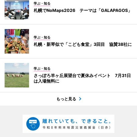
学ぶ・知る
札幌でNoMaps2026 テーマは「GALAPAGOS」
学ぶ・知る
札幌・新琴似で「こども食堂」3回目 協賛38社に
学ぶ・知る
さっぽろ羊ヶ丘展望台で夏休みイベント 7月31日
は入場無料に
もっと見る