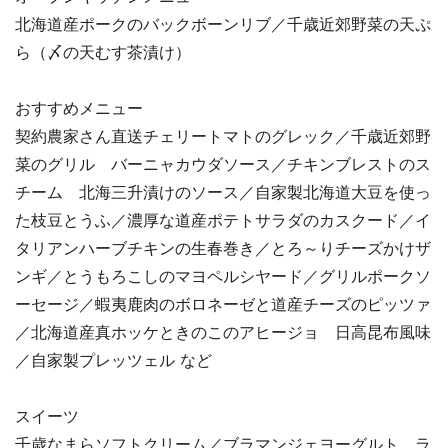
北海道産ポークのバックボーンリブ／千歳近郊野菜の天ぷ
ら（〆の天むす茶漬け）
おすすめメニュー
契約農家さん直送チェリートマトのグレック／千歳近郊野
菜のグリル バーニャカウダソース／チキンブレストのス
チーム 北海三升漬けのソース／自家製北海道大豆を使っ
た枝豆とうふ／濃厚な道産ポテトサラダのカスクード／イ
タリアンハーブチキンの生春巻き／とろ～りチーズかけザ
ンギ／とうもろこしのマヨペルシヤード／グリルポークソ
ーセージ／蝦夷鹿肉のボロネーゼと道産チーズのピッツァ
／北海道産真ホッケときのこのアヒージョ 日高昆布風味
／自家製プレッツェル など
スイーツ
千歳なまらソフトクリーム／ブラマンジェヨーグルト ラ