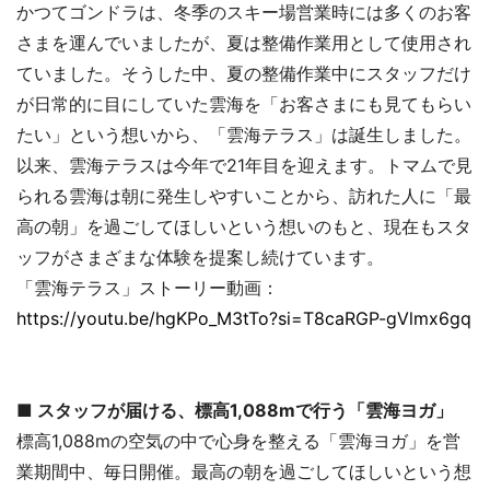
かつてゴンドラは、冬季のスキー場営業時には多くのお客
さまを運んでいましたが、夏は整備作業用として使用され
ていました。そうした中、夏の整備作業中にスタッフだけ
が日常的に目にしていた雲海を「お客さまにも見てもらい
たい」という想いから、「雲海テラス」は誕生しました。
以来、雲海テラスは今年で21年目を迎えます。トマムで見
られる雲海は朝に発生しやすいことから、訪れた人に「最
高の朝」を過ごしてほしいという想いのもと、現在もスタ
ッフがさまざまな体験を提案し続けています。
「雲海テラス」ストーリー動画：
https://youtu.be/hgKPo_M3tTo?si=T8caRGP-gVlmx6gq
■ スタッフが届ける、標高1,088mで行う「雲海ヨガ」
標高1,088mの空気の中で心身を整える「雲海ヨガ」を営
業期間中、毎日開催。最高の朝を過ごしてほしいという想