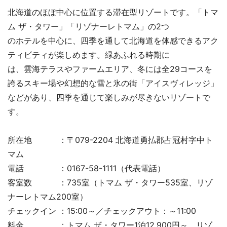
北海道のほぼ中心に位置する滞在型リゾートです。「トマ
ム ザ・タワー」「リゾナーレトマム」の2つ
のホテルを中心に、四季を通して北海道を体感できるアク
ティビティが楽しめます。緑あふれる時期に
は、雲海テラスやファームエリア、冬には全29コースを
誇るスキー場や幻想的な雪と氷の街「アイスヴィレッジ」
などがあり、四季を通じて楽しみが尽きないリゾートで
す。
所在地 ：〒079-2204 北海道勇払郡占冠村字中ト
マム
電話 ：0167-58-1111（代表電話）
客室数 ：735室（トマム ザ・タワー535室、リゾ
ナーレトマム200室）
チェックイン ：15:00～／チェックアウト：～11:00
料金 ：トマム ザ・タワー1泊12,900円～、リゾ