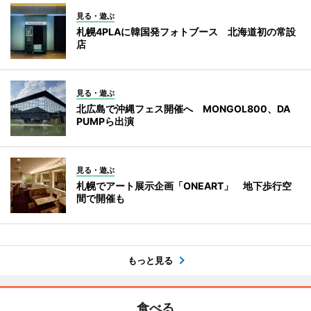
見る・遊ぶ
札幌4PLAに韓国発フォトブース 北海道初の常設
店
見る・遊ぶ
北広島で沖縄フェス開催へ MONGOL800、DA
PUMPら出演
見る・遊ぶ
札幌でアート展示企画「ONEART」 地下歩行空
間で開催も
もっと見る
食べる