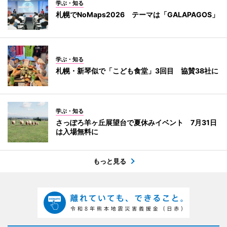
学ぶ・知る
札幌でNoMaps2026 テーマは「GALAPAGOS」
学ぶ・知る
札幌・新琴似で「こども食堂」3回目 協賛38社に
学ぶ・知る
さっぽろ羊ヶ丘展望台で夏休みイベント 7月31日
は入場無料に
もっと見る