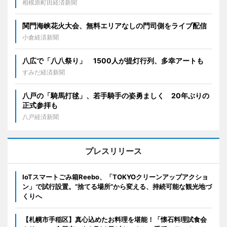
相模原町田経済新聞
関門海峡花火大会、無料エリアなしの門司側をライブ配信
小倉経済新聞
八広で「八八祭り」 1500人が提灯行列、多幸アートも
すみだ経済新聞
八戸の「騎馬打毬」、若手騎手の姿勇ましく 20年ぶりの
正式参拝も
八戸経済新聞
プレスリリース
IoTスマートごみ箱Reebo、「TOKYOクリーンアップアクショ
ン」で試行設置。”捨てる場所”から変える、持続可能な観光地づ
くりへ
【札幌市手稲区】真心込めたお料理を堪能！「懐石料理試食会