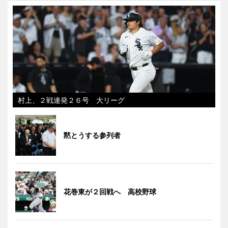
村上、２戦連発２６号 大リーグ
黙とうする参列者
花巻東が２回戦へ 高校野球