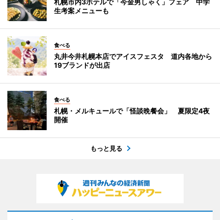
札幌市内3ホテルで「今金男しゃく」フェア 中学
生考案メニューも
食べる
丸井今井札幌本店でアイスフェスタ 道内各地から
19ブランドが出店
食べる
札幌・メルキュールで「怪談晩餐会」 夏限定4夜
開催
もっと見る