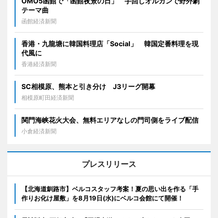
OMO5函館で「函館夜景の日」 手回しオルガンで野外劇
テーマ曲
函館経済新聞
香港・九龍塘に韓国料理店「Social」 韓国定番料理を現
代風に
香港経済新聞
SC相模原、熊本と引き分け J3リーグ開幕
相模原町田経済新聞
関門海峡花火大会、無料エリアなしの門司側をライブ配信
小倉経済新聞
プレスリリース
【北海道釧路市】ベルコスタッフ考案！夏の思い出を作る「手
作りお化け屋敷」を8月19日(水)にベルコ会館にて開催！