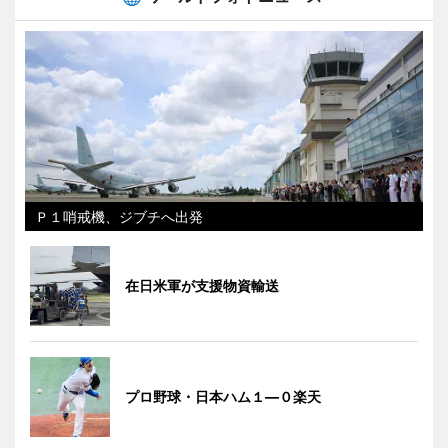
Ｐ１哨戒機、ジブチへ出発
在日米軍が支援物資輸送
プロ野球・日本ハム１―０楽天