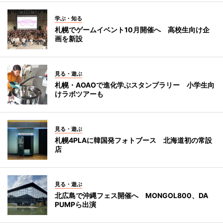
学ぶ・知る
札幌でゲームイベント10月開催へ 高校生向け企
画を新設
見る・遊ぶ
札幌・AOAOで進化学ぶスタンプラリー 小学生向
けラボツアーも
見る・遊ぶ
札幌4PLAに韓国発フォトブース 北海道初の常設
店
見る・遊ぶ
北広島で沖縄フェス開催へ MONGOL800、DA
PUMPら出演