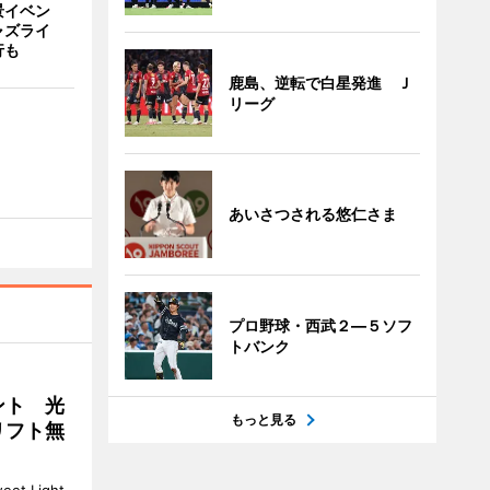
景イベン
ャズライ
行も
鹿島、逆転で白星発進 Ｊ
リーグ
あいさつされる悠仁さま
プロ野球・西武２―５ソフ
トバンク
ント 光
もっと見る
リフト無