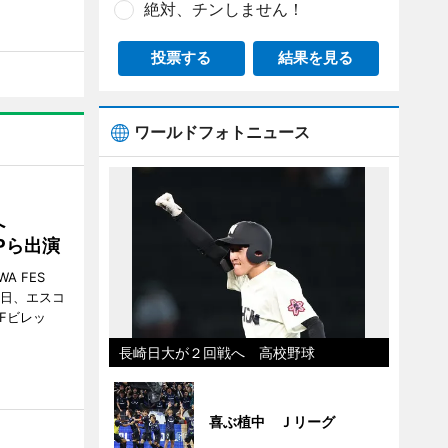
絶対、チンしません！
投票する
結果を見る
ワールドフォトニュース
催へ
MPら出演
A FES
日・6日、エスコ
市Fビレッ
長崎日大が２回戦へ 高校野球
喜ぶ植中 Ｊリーグ