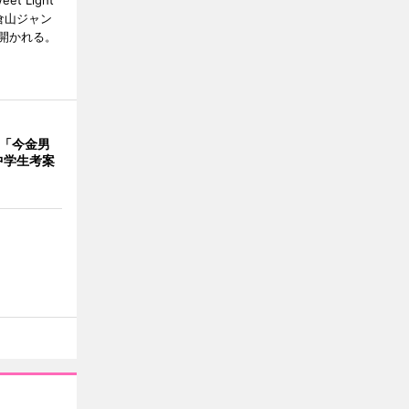
 Light
大倉山ジャン
開かれる。
で「今金男
中学生考案