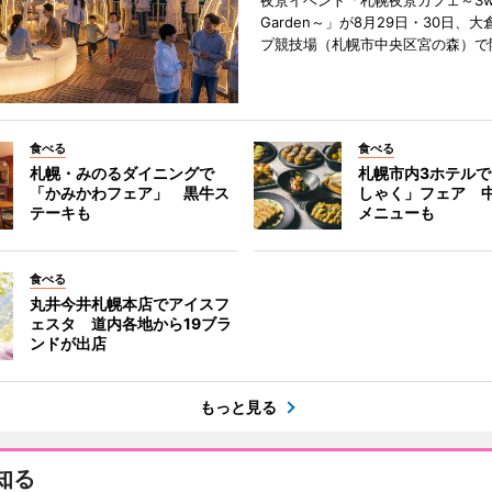
夜景イベント「札幌夜景カフェ～Sweet
Garden～」が8月29日・30日、
プ競技場（札幌市中央区宮の森）で
食べる
食べる
札幌・みのるダイニングで
札幌市内3ホテル
「かみかわフェア」 黒牛ス
しゃく」フェア 
テーキも
メニューも
食べる
丸井今井札幌本店でアイスフ
ェスタ 道内各地から19ブラ
ンドが出店
もっと見る
知る