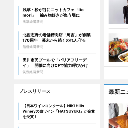
浅草・松が谷にニットカフェ「ito-
mori」 編み物好きが集う場に
浅草経済新聞
北習志野の老舗精肉店「鳥吉」が創業
170周年 幕末から続くのれん守る
船橋経済新聞
田川市民プールで「バリアフリーデ
イ」 開催に向けCFで協力呼びかけ
筑豊経済新聞
プレスリリース
最新ニ
【日本ワインコンクール】NIKI Hills
Wineryの白ワイン「HATSUYUKI」が金賞
を受賞！