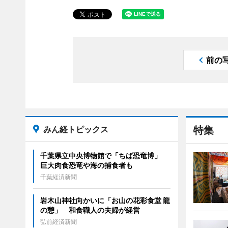
前の
みん経トピックス
特集
千葉県立中央博物館で「ちば恐竜博」
巨大肉食恐竜や海の捕食者も
千葉経済新聞
岩木山神社向かいに「お山の花彩食堂 龍
の憩」 和食職人の夫婦が経営
弘前経済新聞