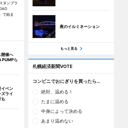
スタンプラ
OAO
3）で始ま
夜のイルミネーション
もっと見る
ス開催へ
A PUMPら
札幌経済新聞VOTE
コンビニでおにぎりを買ったら…
景イベン
絶対、温める！
ャズライ
行も
たまに温める
中身によって決める
あまり温めない