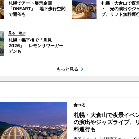
札幌でアート展示企画
札幌・大倉山で夜
「ONEART」 地下歩行空間
ト 光の演出やジ
で開催も
ブ、リフト無料運
見る・遊ぶ
札幌・幌平橋で「川見
2026」 レモンサワーガー
デンも
もっと見る
食べる
札幌・大倉山で夜景イベ
の演出やジャズライブ、
料運行も