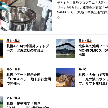
子ども向け体験プログラム「大進化
リー」が8月8日、都市型水族館「A
SAPPORO」（札幌市中央区南2西
る。
見る・遊ぶ
見る・遊ぶ
札幌4PLAに韓国発フォトブ
北広島で沖縄フェ
ース 北海道初の常設店
MONGOL800、D
出演
見る・遊ぶ
食べる
札幌でアート展示企画
札幌・大倉山で夜
「ONEART」 地下歩行空間
ト 光の演出やジ
で開催も
ブ、リフト無料運
見る・遊ぶ
札幌・幌平橋で「川見
2026」 レモンサワーガー