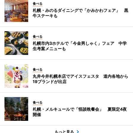
食べる
札幌・みのるダイニングで「かみかわフェア」 黒
牛ステーキも
食べる
札幌市内3ホテルで「今金男しゃく」フェア 中学
生考案メニューも
食べる
丸井今井札幌本店でアイスフェスタ 道内各地から
19ブランドが出店
食べる
札幌・メルキュールで「怪談晩餐会」 夏限定4夜
開催
もっと見る