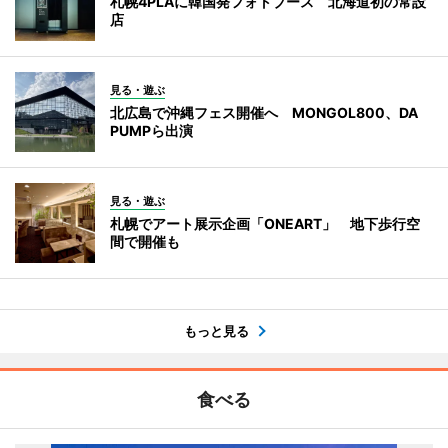
札幌4PLAに韓国発フォトブース 北海道初の常設
店
見る・遊ぶ
北広島で沖縄フェス開催へ MONGOL800、DA
PUMPら出演
見る・遊ぶ
札幌でアート展示企画「ONEART」 地下歩行空
間で開催も
もっと見る
食べる