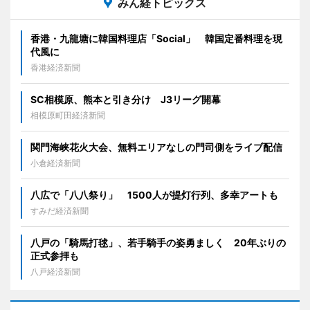
みん経トピックス
香港・九龍塘に韓国料理店「Social」 韓国定番料理を現
代風に
香港経済新聞
SC相模原、熊本と引き分け J3リーグ開幕
相模原町田経済新聞
関門海峡花火大会、無料エリアなしの門司側をライブ配信
小倉経済新聞
八広で「八八祭り」 1500人が提灯行列、多幸アートも
すみだ経済新聞
八戸の「騎馬打毬」、若手騎手の姿勇ましく 20年ぶりの
正式参拝も
八戸経済新聞