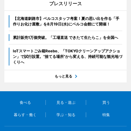
プレスリリース
【北海道釧路市】ベルコスタッフ考案！夏の思い出を作る「手
作りお化け屋敷」を8月19日(水)にベルコ会館にて開催！
累計販売1万個突破。「工場直送 できたて生たらこ」を全国へ
IoTスマートごみ箱Reebo、「TOKYOクリーンアップアクショ
ン」で試行設置。”捨てる場所”から変える、持続可能な観光地づ
くりへ
もっと見る
食べる
見る・遊ぶ
買う
暮らす・働く
学ぶ・知る
特集