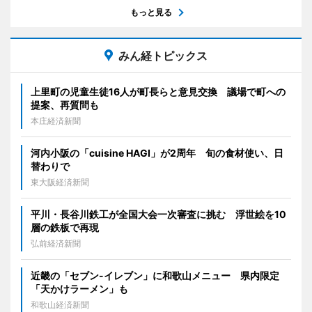
もっと見る
みん経トピックス
上里町の児童生徒16人が町長らと意見交換 議場で町への
提案、再質問も
本庄経済新聞
河内小阪の「cuisine HAGI」が2周年 旬の食材使い、日
替わりで
東大阪経済新聞
平川・長谷川鉄工が全国大会一次審査に挑む 浮世絵を10
層の鉄板で再現
弘前経済新聞
近畿の「セブン-イレブン」に和歌山メニュー 県内限定
「天かけラーメン」も
和歌山経済新聞