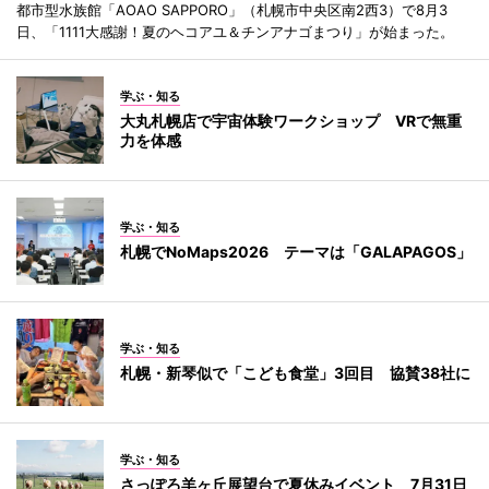
都市型水族館「AOAO SAPPORO」（札幌市中央区南2西3）で8月3
日、「1111大感謝！夏のヘコアユ＆チンアナゴまつり」が始まった。
学ぶ・知る
大丸札幌店で宇宙体験ワークショップ VRで無重
力を体感
学ぶ・知る
札幌でNoMaps2026 テーマは「GALAPAGOS」
学ぶ・知る
札幌・新琴似で「こども食堂」3回目 協賛38社に
学ぶ・知る
さっぽろ羊ヶ丘展望台で夏休みイベント 7月31日