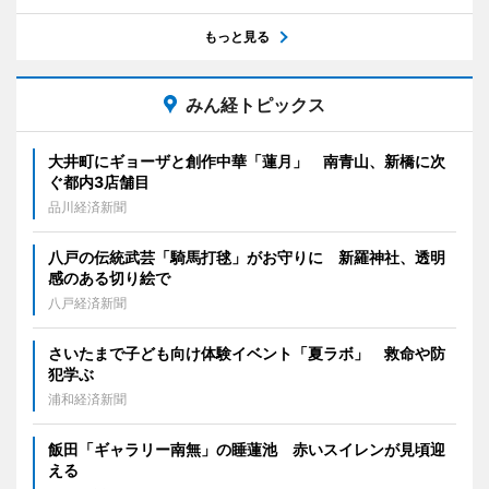
もっと見る
みん経トピックス
大井町にギョーザと創作中華「蓮月」 南青山、新橋に次
ぐ都内3店舗目
品川経済新聞
八戸の伝統武芸「騎馬打毬」がお守りに 新羅神社、透明
感のある切り絵で
八戸経済新聞
さいたまで子ども向け体験イベント「夏ラボ」 救命や防
犯学ぶ
浦和経済新聞
飯田「ギャラリー南無」の睡蓮池 赤いスイレンが見頃迎
える