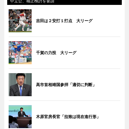
中立公、補正検討を要請
吉田は２安打１打点 大リーグ
千賀の力投 大リーグ
高市首相靖国参拝「適切に判断」
木原官房長官「拉致は現在進行形」