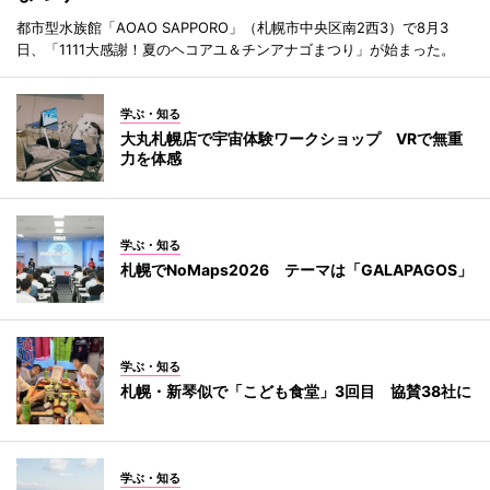
都市型水族館「AOAO SAPPORO」（札幌市中央区南2西3）で8月3
日、「1111大感謝！夏のヘコアユ＆チンアナゴまつり」が始まった。
学ぶ・知る
大丸札幌店で宇宙体験ワークショップ VRで無重
力を体感
学ぶ・知る
札幌でNoMaps2026 テーマは「GALAPAGOS」
学ぶ・知る
札幌・新琴似で「こども食堂」3回目 協賛38社に
学ぶ・知る