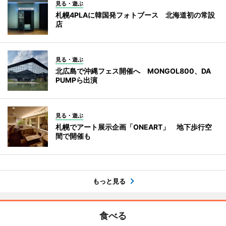
見る・遊ぶ
札幌4PLAに韓国発フォトブース 北海道初の常設
店
見る・遊ぶ
北広島で沖縄フェス開催へ MONGOL800、DA
PUMPら出演
見る・遊ぶ
札幌でアート展示企画「ONEART」 地下歩行空
間で開催も
もっと見る
食べる