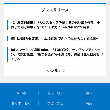
プレスリリース
【北海道釧路市】ベルコスタッフ考案！夏の思い出を作る「手
作りお化け屋敷」を8月19日(水)にベルコ会館にて開催！
累計販売1万個突破。「工場直送 できたて生たらこ」を全国へ
IoTスマートごみ箱Reebo、「TOKYOクリーンアップアクショ
ン」で試行設置。”捨てる場所”から変える、持続可能な観光地づ
くりへ
もっと見る
食べる
見る・遊ぶ
買う
暮らす・働く
学ぶ・知る
特集