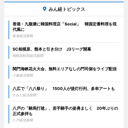
みん経トピックス
香港・九龍塘に韓国料理店「Social」 韓国定番料理を現
代風に
香港経済新聞
SC相模原、熊本と引き分け J3リーグ開幕
相模原町田経済新聞
関門海峡花火大会、無料エリアなしの門司側をライブ配信
小倉経済新聞
八広で「八八祭り」 1500人が提灯行列、多幸アートも
すみだ経済新聞
八戸の「騎馬打毬」、若手騎手の姿勇ましく 20年ぶりの
正式参拝も
八戸経済新聞