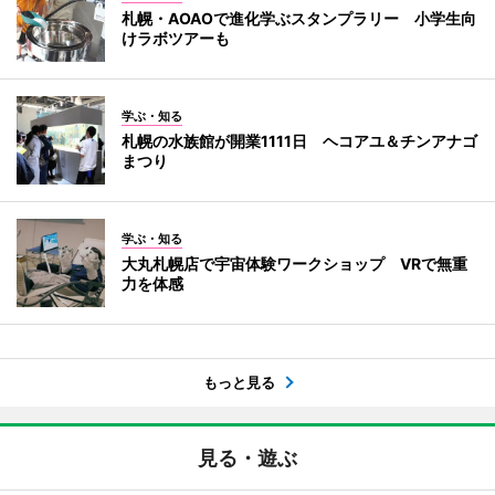
札幌・AOAOで進化学ぶスタンプラリー 小学生向
けラボツアーも
学ぶ・知る
札幌の水族館が開業1111日 ヘコアユ＆チンアナゴ
まつり
学ぶ・知る
大丸札幌店で宇宙体験ワークショップ VRで無重
力を体感
もっと見る
見る・遊ぶ