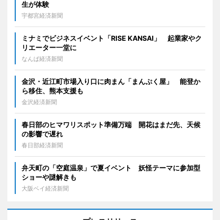
生が体験
宇都宮経済新聞
ミナミでビジネスイベント「RISE KANSAI」 起業家やク
リエーター一堂に
なんば経済新聞
金沢・近江町市場入り口に肉まん「まんぷく屋」 能登か
ら移住、熊本支援も
金沢経済新聞
春日部のヒマワリスポット準備万端 開花はまだ先、天候
の影響で遅れ
春日部経済新聞
弁天町の「空庭温泉」で夏イベント 妖怪テーマに参加型
ショーや謎解きも
大阪ベイ経済新聞