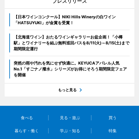
プレスリリース
【日本ワインコンクール】NIKI Hills Wineryの白ワイン
「HATSUYUKI」が金賞を受賞！
【北海道ワイン】おたるワインギャラリーお盆企画！「小樽
駅」とワイナリーを結ぶ無料巡回バスを8/11(火)～8/15(土)まで
期間限定運行
突然の雨や汚れを気にせず快適に。KEYUCAアパレル人気
No.1「すごナノ撥水」シリーズがお得にそろう期間限定フェア
を開催
もっと見る
食べる
見る・遊ぶ
買う
暮らす・働く
学ぶ・知る
特集