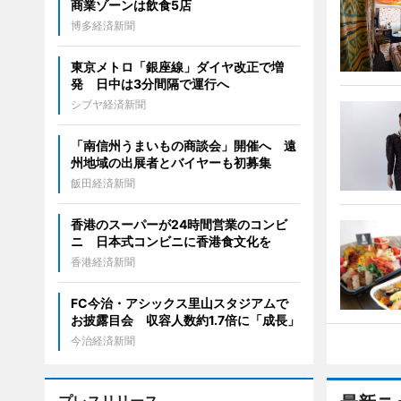
商業ゾーンは飲食5店
博多経済新聞
東京メトロ「銀座線」ダイヤ改正で増
発 日中は3分間隔で運行へ
シブヤ経済新聞
「南信州うまいもの商談会」開催へ 遠
州地域の出展者とバイヤーも初募集
飯田経済新聞
香港のスーパーが24時間営業のコンビ
ニ 日本式コンビニに香港食文化を
香港経済新聞
FC今治・アシックス里山スタジアムで
お披露目会 収容人数約1.7倍に「成長」
今治経済新聞