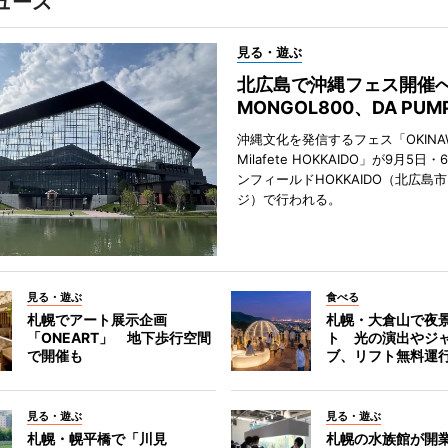
ュース
見る・遊ぶ
北広島で沖縄フェス開
MONGOL800、DA PU
沖縄文化を発信するフェス「OKINAW
Milafete HOKKAIDO」が9月5
ンフィールドHOKKAIDO（北広島
ジ）で行われる。
見る・遊ぶ
食べる
札幌でアート展示企画
札幌・大倉山で夜
「ONEART」 地下歩行空間
ト 光の演出やジ
で開催も
ブ、リフト無料運
見る・遊ぶ
見る・遊ぶ
札幌・幌平橋で「川見
札幌の水族館が開業