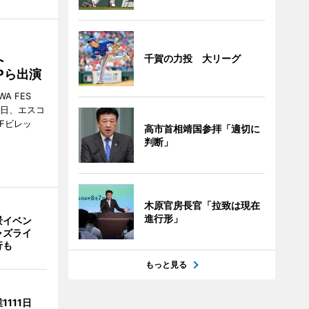
催へ
千賀の力投 大リーグ
MPら出演
A FES
日・6日、エスコ
市Fビレッ
高市首相靖国参拝「適切に
判断」
木原官房長官「拉致は現在
進行形」
景イベン
ャズライ
行も
もっと見る
1111日