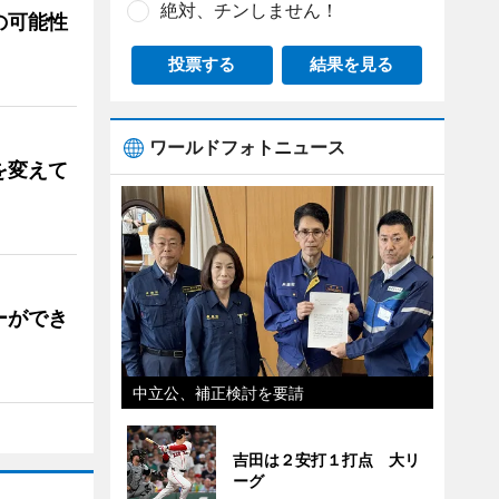
絶対、チンしません！
の可能性
投票する
結果を見る
ワールドフォトニュース
を変えて
ーができ
中立公、補正検討を要請
吉田は２安打１打点 大リ
ーグ