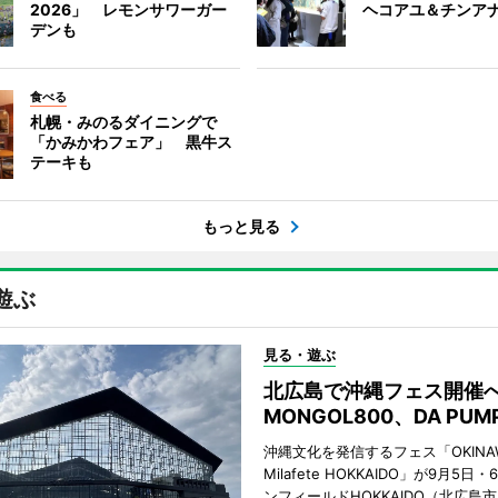
2026」 レモンサワーガー
ヘコアユ＆チンア
デンも
食べる
札幌・みのるダイニングで
「かみかわフェア」 黒牛ス
テーキも
もっと見る
遊ぶ
見る・遊ぶ
北広島で沖縄フェス開
MONGOL800、DA PU
沖縄文化を発信するフェス「OKINAW
Milafete HOKKAIDO」が9月5
ンフィールドHOKKAIDO（北広島