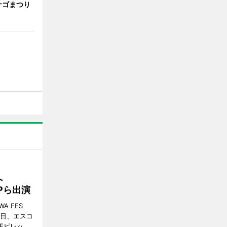
ナゴまつり
催へ
MPら出演
A FES
日・6日、エスコ
市Fビレッ