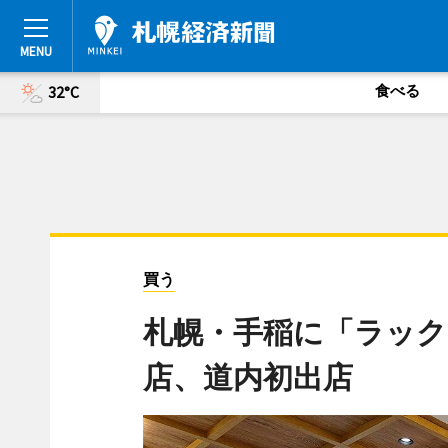
食べる
32°C
買う
札幌・手稲に「ラッ
店、道内初出店