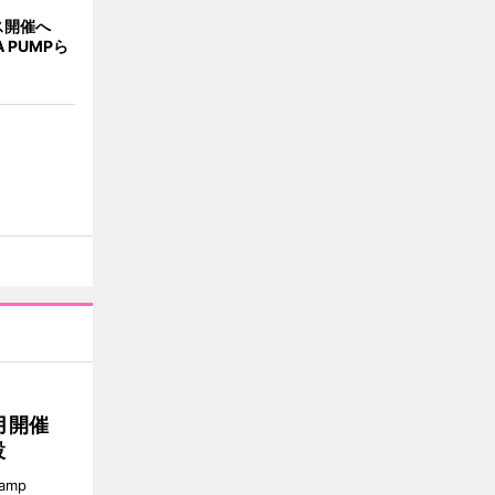
ス開催へ
A PUMPら
月開催
設
amp