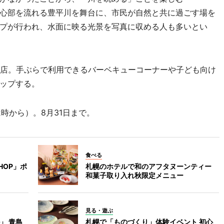
心部を流れる豊平川を舞台に、市民が自然と共に過ごす場を
プが行われ、水面に映る光景を写真に収める人も多いとい
店。手ぶらで利用できるバーベキューコーナーや子ども向け
ップする。
時から）。8月31日まで。
食べる
HOP」ポ
札幌のホテルで和のアフタヌーンティー
和菓子取り入れ秋限定メニュー
見る・遊ぶ
」 青島
札幌で「ものづくり」体験イベント 初心