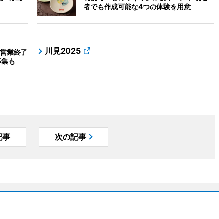
者でも作成可能な4つの体験を用意
川見2025
営業終了
募集も
記事
次の記事