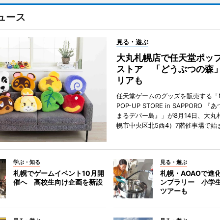
ュース
見る・遊ぶ
大丸札幌店で任天堂ポッ
ストア 「どうぶつの森
リアも
任天堂ゲームのグッズを販売する「Nin
POP-UP STORE in SAPPORO 
まるデパー島』」が8月14日、大丸
幌市中央区北5西4）7階催事場で始
学ぶ・知る
見る・遊ぶ
札幌でゲームイベント10月開
札幌・AOAOで進
催へ 高校生向け企画を新設
ンプラリー 小学
ツアーも