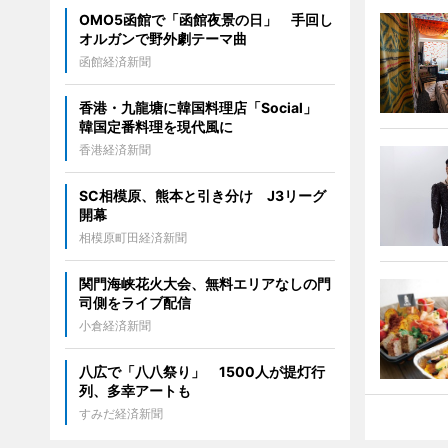
OMO5函館で「函館夜景の日」 手回し
オルガンで野外劇テーマ曲
函館経済新聞
香港・九龍塘に韓国料理店「Social」
韓国定番料理を現代風に
香港経済新聞
SC相模原、熊本と引き分け J3リーグ
開幕
相模原町田経済新聞
関門海峡花火大会、無料エリアなしの門
司側をライブ配信
小倉経済新聞
八広で「八八祭り」 1500人が提灯行
列、多幸アートも
すみだ経済新聞