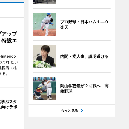
プロ野球・日本ハム１―０
楽天
プアップ
」特設エ
tendo
内閣・党人事、説明避ける
『あつまれ だい
札幌店（札
まる。
岡山学芸館が２回戦へ 高
校野球
化学ぶスタ
生向けラボ
もっと見る