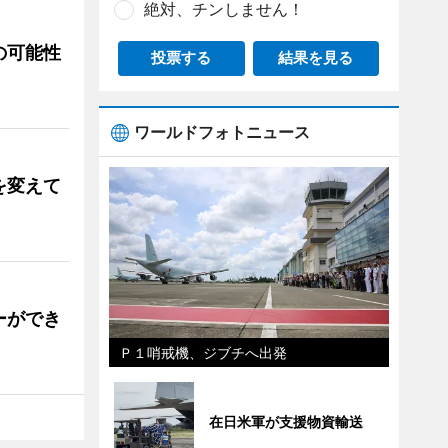
絶対、チンしません！
の可能性
投票する
結果を見る
ワールドフォトニュース
を変えて
ーができ
Ｐ１哨戒機、ジブチへ出発
在日米軍が支援物資輸送