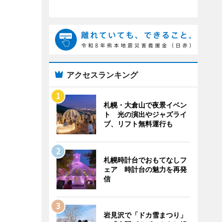
アクセスランキング
札幌・大倉山で夜景イベン
ト 光の演出やジャズライ
ブ、リフト無料運行も
札幌時計台でおもてなしフ
ェア 時計台の魅力を再発
信
岩見沢で「ドカ雪まつり」