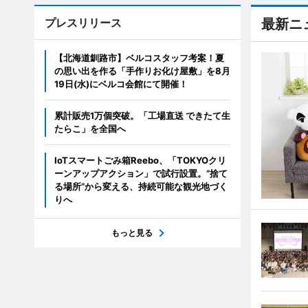
プレスリリース
最新ニ
【北海道釧路市】ベルコスタッフ考案！夏
の思い出を作る「手作りお化け屋敷」を8月
19日(水)にベルコ会館にて開催！
累計販売1万個突破。「工場直送 できたて生
たらこ」を全国へ
IoTスマートごみ箱Reebo、「TOKYOクリ
ーンアップアクション」で試行設置。”捨て
る場所”から変える、持続可能な観光地づく
りへ
もっと見る