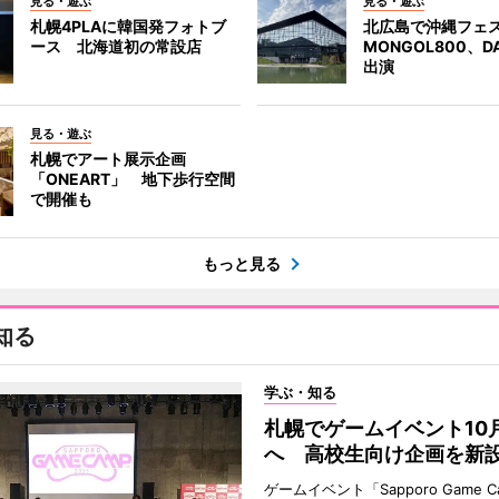
見る・遊ぶ
見る・遊ぶ
札幌4PLAに韓国発フォトブ
北広島で沖縄フェ
ース 北海道初の常設店
MONGOL800、D
出演
見る・遊ぶ
札幌でアート展示企画
「ONEART」 地下歩行空間
で開催も
もっと見る
知る
学ぶ・知る
札幌でゲームイベント10
へ 高校生向け企画を新
ゲームイベント「Sapporo Game C