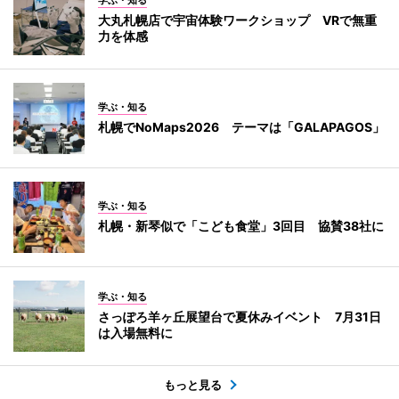
大丸札幌店で宇宙体験ワークショップ VRで無重
力を体感
学ぶ・知る
札幌でNoMaps2026 テーマは「GALAPAGOS」
学ぶ・知る
札幌・新琴似で「こども食堂」3回目 協賛38社に
学ぶ・知る
さっぽろ羊ヶ丘展望台で夏休みイベント 7月31日
は入場無料に
もっと見る