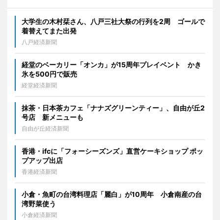
大学生の木村栞さん、八戸三社大祭の行列を2周 ゴールで
着替えてまた出発
八戸経済新聞
経堂のベーカリー「オンカ」が15周年プレイベント かき
氷を500円で販売
経堂経済新聞
抹茶・日本茶カフェ「ナナズグリーンティー」、自由が丘2
号店 新メニューも
自由が丘経済新聞
香港・ifcに「フォーシーズンズ」直営ケーキショップ ポッ
プアップ出店
香港経済新聞
小倉・魚町の台湾料理店「麗白」が10周年 小倉南産の台
湾野菜使う
小倉経済新聞