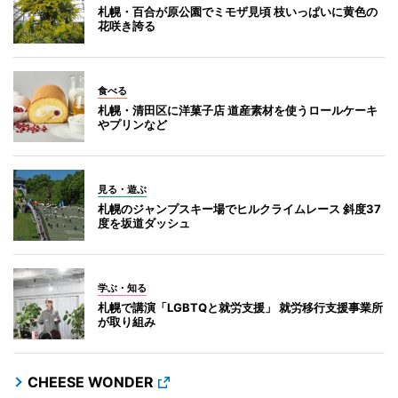
札幌・百合が原公園でミモザ見頃 枝いっぱいに黄色の
花咲き誇る
食べる
札幌・清田区に洋菓子店 道産素材を使うロールケーキ
やプリンなど
見る・遊ぶ
札幌のジャンプスキー場でヒルクライムレース 斜度37
度を坂道ダッシュ
学ぶ・知る
札幌で講演「LGBTQと就労支援」 就労移行支援事業所
が取り組み
CHEESE WONDER