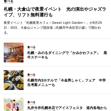
食べる
札幌・大倉山で夜景イベント 光の演出やジャズラ
イブ、リフト無料運行も
夜景イベント「札幌夜景カフェ～Sweet Light Garden～」が8月29
日・30日、大倉山ジャンプ競技場（札幌市中央区宮の森）で開かれ
る。
食べる
札幌・みのるダイニングで「かみかわフェア」 黒
牛ステーキも
食べる
札幌市内3ホテルで「今金男しゃく」フェア 中学
生考案メニューも
食べる
丸井今井札幌本店でアイスフェスタ 道内各地から