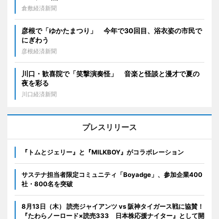
倉敷経済新聞
彦根で「ゆかたまつり」 今年で30回目、浴衣姿の市民で
にぎわう
彦根経済新聞
川口・歓喜院で「笑撃演奏怪」 音楽と怪談と漫才で夏の
夜を彩る
川口経済新聞
プレスリリース
『トムとジェリー』と『MILKBOY』がコラボレーション
サステナ担当者限定コミュニティ「Boyadge」、参加企業400
社・800名を突破
8月13日（木） 読売ジャイアンツ vs 阪神タイガース戦に協賛！
『たわらノーロード×読売333 日本株応援ナイター』として開