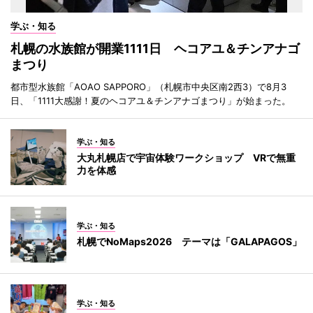
学ぶ・知る
札幌の水族館が開業1111日 ヘコアユ＆チンアナゴ
まつり
都市型水族館「AOAO SAPPORO」（札幌市中央区南2西3）で8月3
日、「1111大感謝！夏のヘコアユ＆チンアナゴまつり」が始まった。
学ぶ・知る
大丸札幌店で宇宙体験ワークショップ VRで無重
力を体感
学ぶ・知る
札幌でNoMaps2026 テーマは「GALAPAGOS」
学ぶ・知る