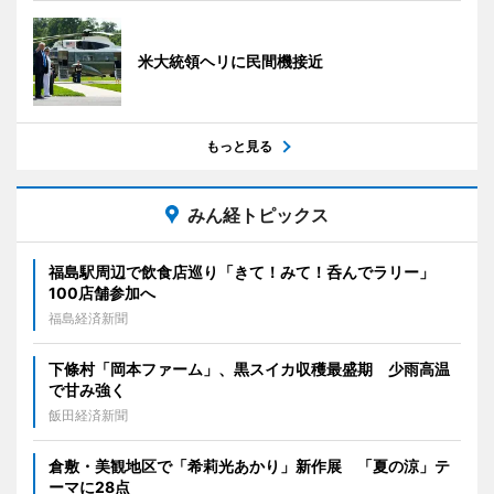
米大統領ヘリに民間機接近
もっと見る
みん経トピックス
福島駅周辺で飲食店巡り「きて！みて！呑んでラリー」
100店舗参加へ
福島経済新聞
下條村「岡本ファーム」、黒スイカ収穫最盛期 少雨高温
で甘み強く
飯田経済新聞
倉敷・美観地区で「希莉光あかり」新作展 「夏の涼」テ
ーマに28点