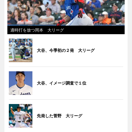
適時打を放つ岡本 大リーグ
大谷、今季初の２発 大リーグ
大谷、イメージ調査で１位
先発した菅野 大リーグ