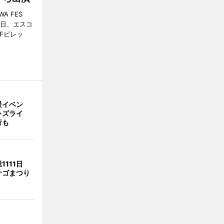
A FES
日・6日、エスコ
市Fビレッ
景イベン
ャズライ
行も
1111日
ナゴまつり