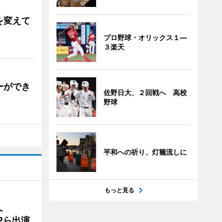
を変えて
プロ野球・オリックス１―
３楽天
ーができ
佐野日大、２回戦へ 高校
野球
平和への祈り、灯籠流しに
もっと見る
催へ
MPら出演