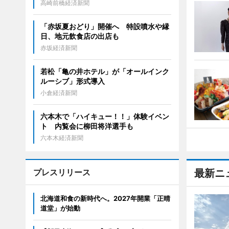
高崎前橋経済新聞
「赤坂夏おどり」開催へ 特設噴水や縁
日、地元飲食店の出店も
赤坂経済新聞
若松「亀の井ホテル」が「オールインク
ルーシブ」形式導入
小倉経済新聞
六本木で「ハイキュー！！」体験イベン
ト 内覧会に柳田将洋選手も
六本木経済新聞
プレスリリース
最新ニ
北海道和食の新時代へ。2027年開業「正晴
道堂」が始動