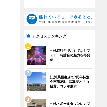
アクセスランキング
札幌時計台でおもてなしフ
ェア 時計台の魅力を再発
信
江別 蔦屋書店で7周年特別
企画第2弾 写真展と「山
親爺」コラボ展示
札幌・ポールタウンにカプ