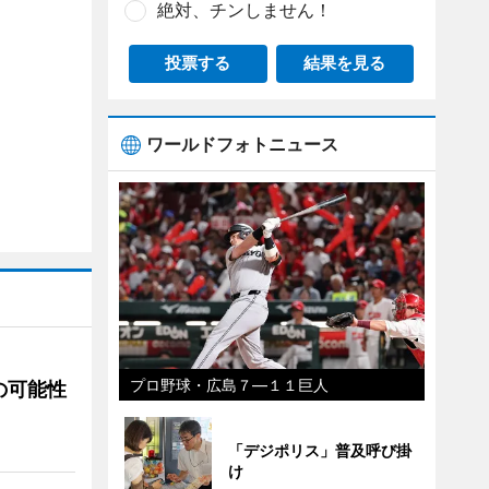
絶対、チンしません！
投票する
結果を見る
ワールドフォトニュース
プロ野球・広島７―１１巨人
の可能性
「デジポリス」普及呼び掛
け