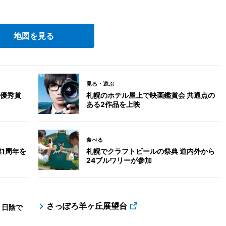
地図を見る
見る・遊ぶ
優秀賞
札幌のホテル屋上で映画鑑賞会 共通点の
ある2作品を上映
食べる
1周年を
札幌でクラフトビールの祭典 道内外から
24ブルワリーが参加
さっぽろ羊ヶ丘展望台
 日陰で