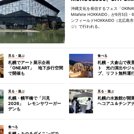
沖縄文化を発信するフェス「OKINAW
Milafete HOKKAIDO」が9月5
ンフィールドHOKKAIDO（北広島
ジ）で行われる。
見る・遊ぶ
食べる
札幌でアート展示企画
札幌・大倉山で夜
「ONEART」 地下歩行空間
ト 光の演出やジ
で開催も
ブ、リフト無料運
見る・遊ぶ
見る・遊ぶ
札幌・幌平橋で「川見
札幌の水族館が開業
2026」 レモンサワーガー
ヘコアユ＆チンア
デンも
食べる
札幌・みのるダイニングで