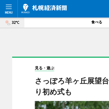
食べる
32°C
見る・遊ぶ
さっぽろ羊ヶ丘展望台
り初め式も