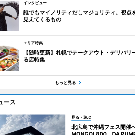
インタビュー
誰でもマイノリティだしマジョリティ。視点
見えてくるもの
エリア特集
【随時更新】札幌でテークアウト・デリバリ
る店特集
もっと見る
ュース
見る・遊ぶ
北広島で沖縄フェス開
MONGOL800、DA PU