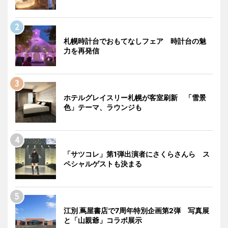
札幌時計台でおもてなしフェア 時計台の魅
力を再発信
ホテルグレイスリー札幌が客室刷新 「雪景
色」テーマ、ラウンジも
「サツコレ」第1弾出演者にさくらさんら ス
ペシャルゲストも決まる
江別 蔦屋書店で7周年特別企画第2弾 写真展
と「山親爺」コラボ展示