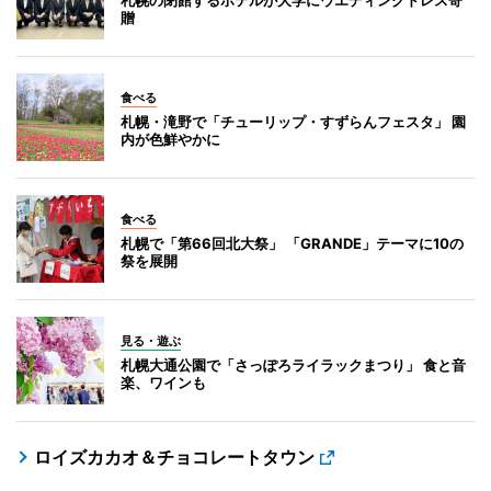
贈
食べる
札幌・滝野で「チューリップ・すずらんフェスタ」 園
内が色鮮やかに
食べる
札幌で「第66回北大祭」 「GRANDE」テーマに10の
祭を展開
見る・遊ぶ
札幌大通公園で「さっぽろライラックまつり」 食と音
楽、ワインも
ロイズカカオ＆チョコレートタウン