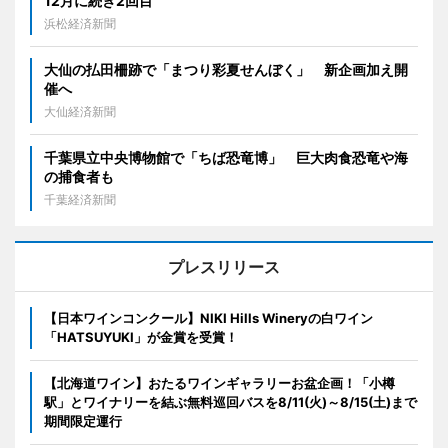
12月に続き2回目
浜松経済新聞
大仙の払田柵跡で「まつり彩夏せんぼく」 新企画加え開
催へ
大仙経済新聞
千葉県立中央博物館で「ちば恐竜博」 巨大肉食恐竜や海
の捕食者も
千葉経済新聞
プレスリリース
【日本ワインコンクール】NIKI Hills Wineryの白ワイン
「HATSUYUKI」が金賞を受賞！
【北海道ワイン】おたるワインギャラリーお盆企画！「小樽
駅」とワイナリーを結ぶ無料巡回バスを8/11(火)～8/15(土)まで
期間限定運行