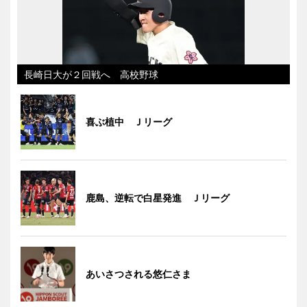
長崎日大が２回戦へ 高校野球
喜ぶ植中 Ｊリーグ
鹿島、逆転で白星発進 Ｊリーグ
あいさつされる悠仁さま