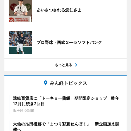
あいさつされる悠仁さま
プロ野球・西武２―５ソフトバンク
もっと見る
みん経トピックス
遠鉄百貨店に「トーキョー煎餅」期間限定ショップ 昨年
12月に続き2回目
浜松経済新聞
大仙の払田柵跡で「まつり彩夏せんぼく」 新企画加え開
催へ