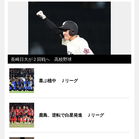
長崎日大が２回戦へ 高校野球
喜ぶ植中 Ｊリーグ
鹿島、逆転で白星発進 Ｊリーグ