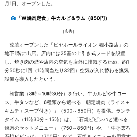
月1日、オープンした。
「W焼肉定食」牛カルビ＆ラム（850円）
［広告］
改装オープンした「ビヤホールライオン 狸小路店」の
地下1階に出店。店内には25基の上引き式フードを設置
し、焼き肉の煙や店内の空気を店外に排気するため、約1
分50秒に1回（1時間当たり32回）空気が入れ替わる換気
設備を導入したという。
朝営業（8時～10時30分）を行い、牛カルビや牛ロー
ス、牛タンなど、6種類から選べる「朝定焼肉（ライス＋
キムチ＋スープ付き）」（500～650円）を提供。ランチ
タイム（11時30分～15時）は、「石焼ビビンバと選べる
焼肉のセットメニュー」（750～850円）や、「牛そぼろ
石焼ビビンバ」（700円）など、石焼きメニューを用意す