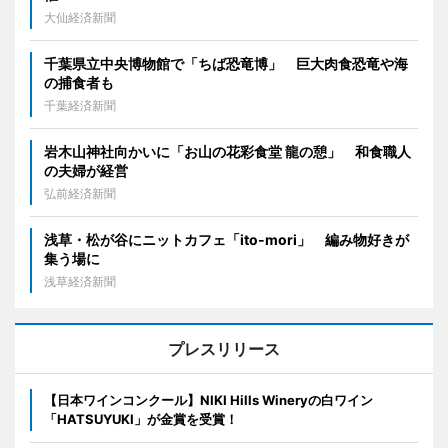
大仙経済新聞
千葉県立中央博物館で「ちば恐竜博」 巨大肉食恐竜や海
の捕食者も
千葉経済新聞
岩木山神社向かいに「お山の花彩食堂 龍の憩」 和食職人
の夫婦が経営
弘前経済新聞
浅草・松が谷にニットカフェ「ito-mori」 編み物好きが
集う場に
浅草経済新聞
プレスリリース
【日本ワインコンクール】NIKI Hills Wineryの白ワイン
「HATSUYUKI」が金賞を受賞！