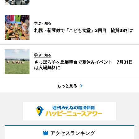
学ぶ・知る
札幌・新琴似で「こども食堂」3回目 協賛38社に
学ぶ・知る
さっぽろ羊ヶ丘展望台で夏休みイベント 7月31日
は入場無料に
もっと見る
アクセスランキング