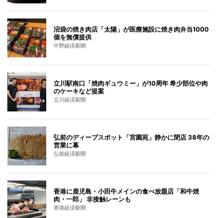
沼袋の焼き肉店「太陽」が医療施設に焼き肉弁当1000
個を無償提供
中野経済新聞
立川駅南口「焼肉ギュウミー」が10周年 希少部位や肉
のケーキなど提案
立川経済新聞
弘前のディープスポット「宮園苑」静かに閉店 38年の
営業に幕
弘前経済新聞
香港に鹿児島・小田牛メインの食べ放題店「和牛焼
肉・一郎」 非接触レーンも
香港経済新聞