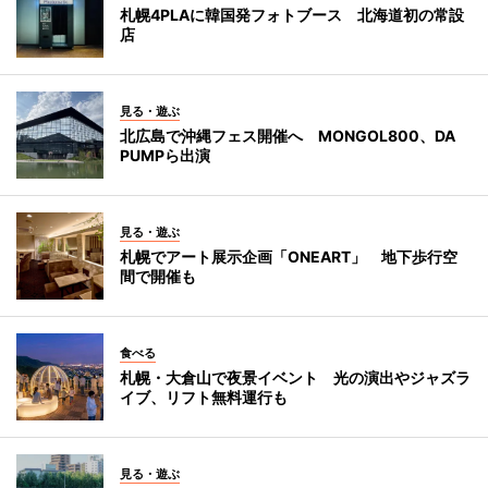
札幌4PLAに韓国発フォトブース 北海道初の常設
店
見る・遊ぶ
北広島で沖縄フェス開催へ MONGOL800、DA
PUMPら出演
見る・遊ぶ
札幌でアート展示企画「ONEART」 地下歩行空
間で開催も
食べる
札幌・大倉山で夜景イベント 光の演出やジャズラ
イブ、リフト無料運行も
見る・遊ぶ