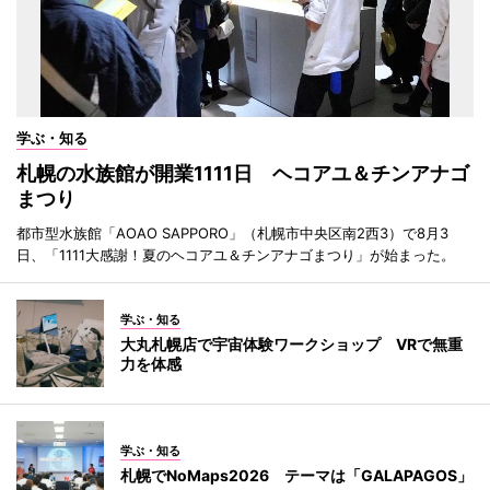
学ぶ・知る
札幌の水族館が開業1111日 ヘコアユ＆チンアナゴ
まつり
都市型水族館「AOAO SAPPORO」（札幌市中央区南2西3）で8月3
日、「1111大感謝！夏のヘコアユ＆チンアナゴまつり」が始まった。
学ぶ・知る
大丸札幌店で宇宙体験ワークショップ VRで無重
力を体感
学ぶ・知る
札幌でNoMaps2026 テーマは「GALAPAGOS」