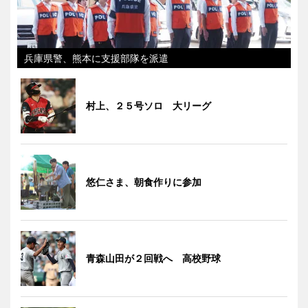
兵庫県警、熊本に支援部隊を派遣
村上、２５号ソロ 大リーグ
悠仁さま、朝食作りに参加
青森山田が２回戦へ 高校野球