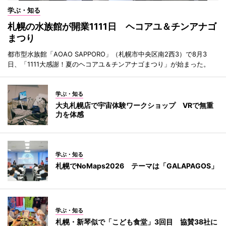
学ぶ・知る
札幌の水族館が開業1111日 ヘコアユ＆チンアナゴ
まつり
都市型水族館「AOAO SAPPORO」（札幌市中央区南2西3）で8月3
日、「1111大感謝！夏のヘコアユ＆チンアナゴまつり」が始まった。
学ぶ・知る
大丸札幌店で宇宙体験ワークショップ VRで無重
力を体感
学ぶ・知る
札幌でNoMaps2026 テーマは「GALAPAGOS」
学ぶ・知る
札幌・新琴似で「こども食堂」3回目 協賛38社に