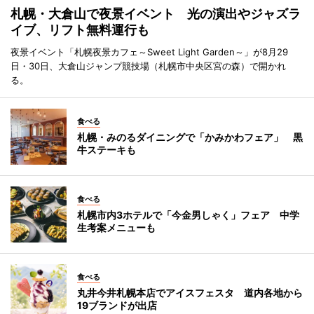
札幌・大倉山で夜景イベント 光の演出やジャズラ
イブ、リフト無料運行も
夜景イベント「札幌夜景カフェ～Sweet Light Garden～」が8月29
日・30日、大倉山ジャンプ競技場（札幌市中央区宮の森）で開かれ
る。
食べる
札幌・みのるダイニングで「かみかわフェア」 黒
牛ステーキも
食べる
札幌市内3ホテルで「今金男しゃく」フェア 中学
生考案メニューも
食べる
丸井今井札幌本店でアイスフェスタ 道内各地から
19ブランドが出店