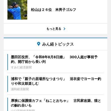
松山は２６位 米男子ゴルフ
もっと見る
みん経トピックス
墨田区役所、「令和8年8月8日婚」 300人超が事前予
約、開庁前から長い列
すみだ経済新聞
浦和で「親子の居場所なつまつり」 浴衣姿でヨーヨー釣
りや和太鼓楽しむ
浦和経済新聞
厚狭に保護猫カフェ「ねことおちゃ」 古民家改築、猫と
の触れ合いも
山口宇部経済新聞