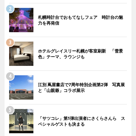
札幌時計台でおもてなしフェア 時計台の魅
力を再発信
ホテルグレイスリー札幌が客室刷新 「雪景
色」テーマ、ラウンジも
江別 蔦屋書店で7周年特別企画第2弾 写真展
と「山親爺」コラボ展示
「サツコレ」第1弾出演者にさくらさんら ス
ペシャルゲストも決まる