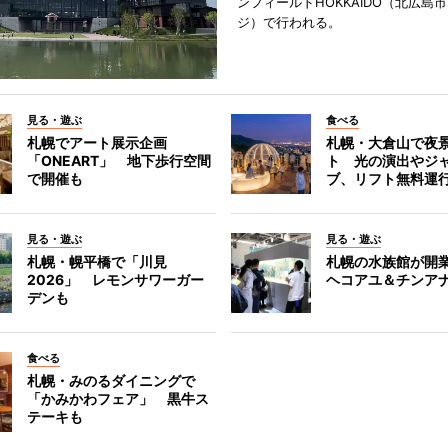
ンフィールドHOKKAIDO（北広島
ジ）で行われる。
見る・遊ぶ
食べる
札幌でアート展示企画
札幌・大倉山で夜
「ONEART」 地下歩行空間
ト 光の演出やジ
で開催も
ブ、リフト無料運
見る・遊ぶ
見る・遊ぶ
札幌・幌平橋で「川見
札幌の水族館が開業
2026」 レモンサワーガー
ヘコアユ＆チンア
デンも
食べる
札幌・みのるダイニングで
「かみかわフェア」 黒牛ス
テーキも