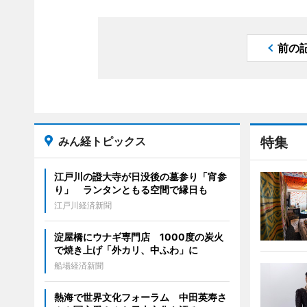
前の
みん経トピックス
特集
江戸川の證大寺が日没後の墓参り「宵参
り」 ランタンともる空間で縁日も
江戸川経済新聞
淀屋橋にウナギ専門店 1000度の炭火
で焼き上げ「外カリ、中ふわ」に
船場経済新聞
熱海で世界文化フォーラム 中田英寿さ