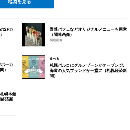
地図を見る
の2Fカ
野菜パフェなどオリジナルメニューも用意
）
（関連画像）
関連画像
食べる
性ボーカ
札幌パルコにグルメゾーンがオープン 北
聞）
海道の人気ブランドが一堂に（札幌経済新
聞）
札幌本館
幌経済新