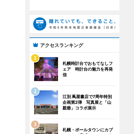
アクセスランキング
札幌時計台でおもてなしフ
ェア 時計台の魅力を再発
信
江別 蔦屋書店で7周年特別
企画第2弾 写真展と「山
親爺」コラボ展示
札幌・ポールタウンにカプ