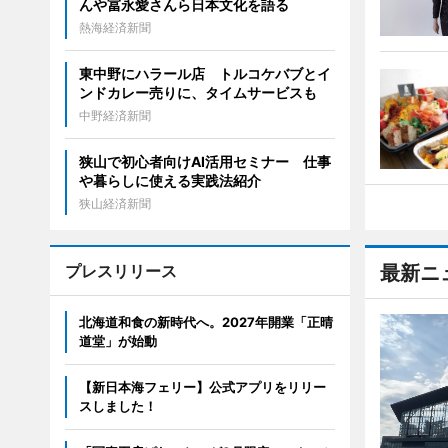
んや冨永愛さんら日本文化を語る
熱海経済新聞
東中野にハラール店 トルコケバブとイ
ンドカレー売りに、タイムサービスも
中野経済新聞
狭山で初心者向けAI活用セミナー 仕事
や暮らしに使える実践法紹介
狭山経済新聞
プレスリリース
最新ニ
北海道和食の新時代へ。2027年開業「正晴
道堂」が始動
【新日本海フェリー】公式アプリをリリー
スしました！