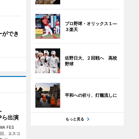
プロ野球・オリックス１―
３楽天
ーができ
佐野日大、２回戦へ 高校
野球
平和への祈り、灯籠流しに
催へ
MPら出演
もっと見る
A FES
日・6日、エスコ