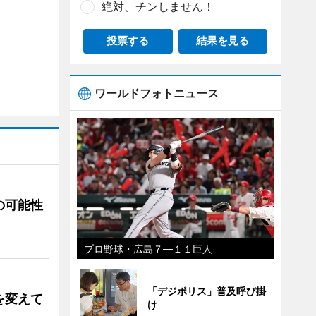
絶対、チンしません！
投票する
結果を見る
ワールドフォトニュース
の可能性
プロ野球・広島７―１１巨人
「デジポリス」普及呼び掛
を変えて
け