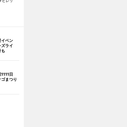
市Fビレッ
景イベン
ャズライ
行も
1111日
ナゴまつり