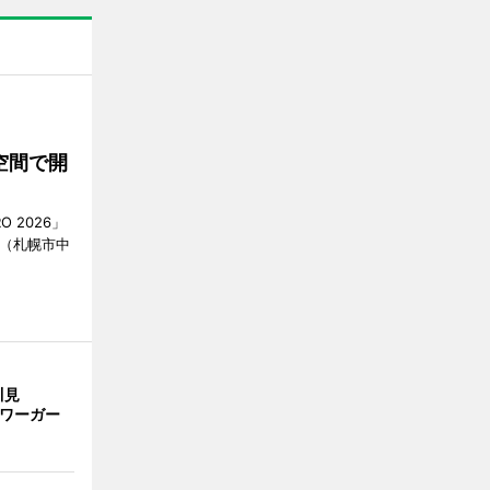
空間で開
O 2026」
AN（札幌市中
川見
サワーガー