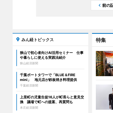
前の
みん経トピックス
特集
狭山で初心者向けAI活用セミナー 仕事
や暮らしに使える実践法紹介
狭山経済新聞
千葉ポートタワーで「BLUE＆FIRE
mini」 地元店が鉄板焼き料理提供
千葉経済新聞
上里町の児童生徒16人が町長らと意見交
換 議場で町への提案、再質問も
本庄経済新聞