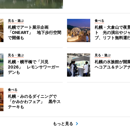
見る・遊ぶ
食べる
札幌でアート展示企画
札幌・大倉山で夜
「ONEART」 地下歩行空間
ト 光の演出やジ
で開催も
ブ、リフト無料運
見る・遊ぶ
見る・遊ぶ
札幌・幌平橋で「川見
札幌の水族館が開業
2026」 レモンサワーガー
ヘコアユ＆チンア
デンも
食べる
札幌・みのるダイニングで
「かみかわフェア」 黒牛ス
テーキも
もっと見る