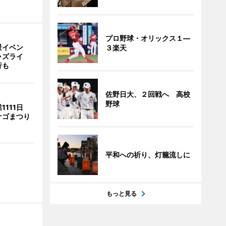
プロ野球・オリックス１―
景イベン
３楽天
ャズライ
行も
佐野日大、２回戦へ 高校
野球
1111日
ナゴまつり
平和への祈り、灯籠流しに
もっと見る