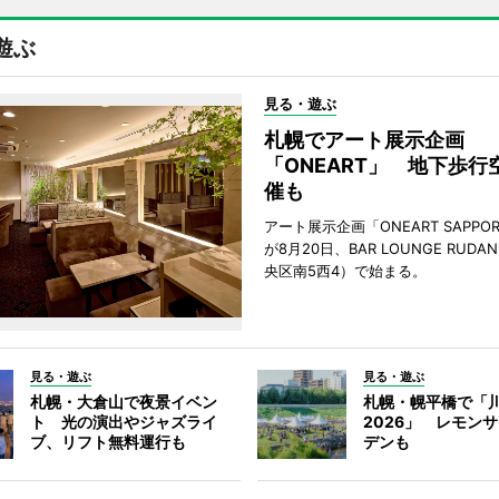
遊ぶ
見る・遊ぶ
札幌でアート展示企画
「ONEART」 地下歩行
催も
アート展示企画「ONEART SAPPOR
が8月20日、BAR LOUNGE RUD
央区南5西4）で始まる。
見る・遊ぶ
見る・遊ぶ
札幌・大倉山で夜景イベン
札幌・幌平橋で「
ト 光の演出やジャズライ
2026」 レモン
ブ、リフト無料運行も
デンも