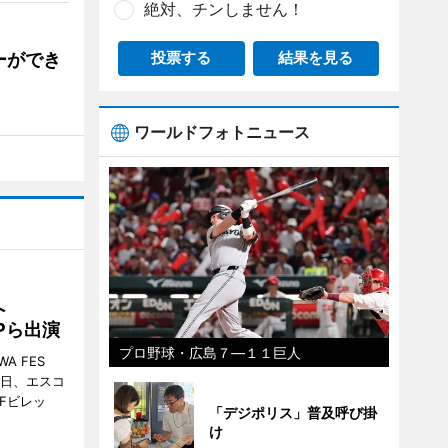
絶対、チンしません！
ーができ
投票する
結果を見る
ワールドフォトニュース
催へ
MPら出演
プロ野球・広島７―１１巨人
A FES
日・6日、エスコ
市Fビレッ
「デジポリス」普及呼び掛
け