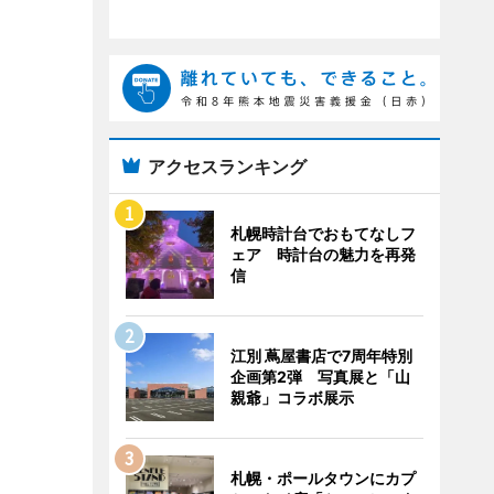
アクセスランキング
札幌時計台でおもてなしフ
ェア 時計台の魅力を再発
信
江別 蔦屋書店で7周年特別
企画第2弾 写真展と「山
親爺」コラボ展示
札幌・ポールタウンにカプ