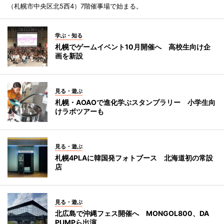
（札幌市中央区北5西4）7階催事場で始まる。
学ぶ・知る
札幌でゲームイベント10月開催へ 高校生向け企
画を新設
見る・遊ぶ
札幌・AOAOで進化学ぶスタンプラリー 小学生向
けラボツアーも
見る・遊ぶ
札幌4PLAに韓国発フォトブース 北海道初の常設
店
見る・遊ぶ
北広島で沖縄フェス開催へ MONGOL800、DA
PUMPら出演