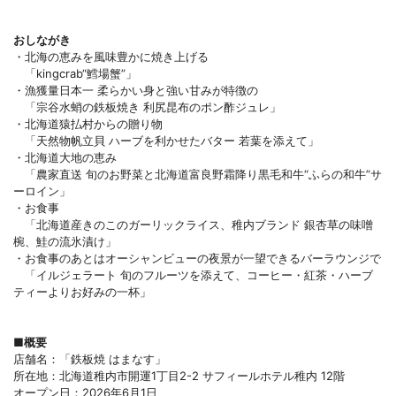
おしながき
・北海の恵みを風味豊かに焼き上げる
「kingcrab“鱈場蟹”」
・漁獲量日本一 柔らかい身と強い甘みが特徴の
「宗谷水蛸の鉄板焼き 利尻昆布のポン酢ジュレ」
・北海道猿払村からの贈り物
「天然物帆立貝 ハーブを利かせたバター 若葉を添えて」
・北海道大地の恵み
「農家直送 旬のお野菜と北海道富良野霜降り黒毛和牛“ふらの和牛”サ
ーロイン」
・お食事
「北海道産きのこのガーリックライス、稚内ブランド 銀杏草の味噌
椀、鮭の流氷漬け」
・お食事のあとはオーシャンビューの夜景が一望できるバーラウンジで
「イルジェラート 旬のフルーツを添えて、コーヒー・紅茶・ハーブ
ティーよりお好みの一杯」
■概要
店舗名：「鉄板焼 はまなす」
所在地：北海道稚内市開運1丁目2-2 サフィールホテル稚内 12階
オープン日：2026年6月1日