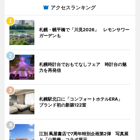
アクセスランキング
札幌・幌平橋で「川見2026」 レモンサワー
ガーデンも
札幌時計台でおもてなしフェア 時計台の魅
力を再発信
札幌駅北口に「コンフォートホテルERA」
ブランド初の新築122室
江別 蔦屋書店で7周年特別企画第2弾 写真展
と「山親爺」コラボ展示