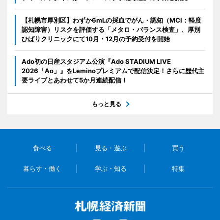
【札幌市厚別区】わずか6mLの採血でがん・認知（MCI：軽度
認知障害）リスクを評価する「メタロ・バランス検査」、厚別
ひばりクリニックにて10月・12月の予約受付を開始
Ado初の日産スタジアム公演『Ado STADIUM LIVE
2026「Ao」』をLeminoプレミアムで配信決定！さらに歴代主
要ライブとあわせて5か月連続配信！
もっと見る
食べる
見る・遊ぶ
買う
暮らす・働く
学ぶ・知る
特集