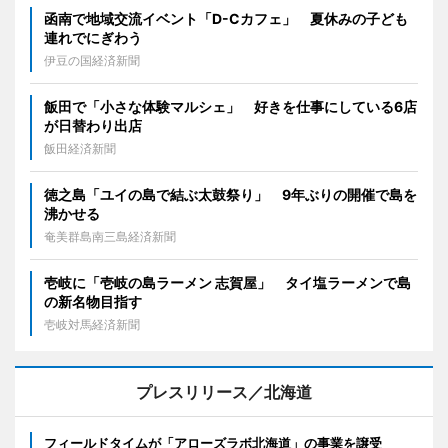
函南で地域交流イベント「D-Cカフェ」 夏休みの子ども
連れでにぎわう
伊豆の国経済新聞
飯田で「小さな体験マルシェ」 好きを仕事にしている6店
が日替わり出店
飯田経済新聞
徳之島「ユイの島で結ぶ太鼓祭り」 9年ぶりの開催で島を
沸かせる
奄美群島南三島経済新聞
壱岐に「壱岐の島ラーメン 志賀屋」 タイ塩ラーメンで島
の新名物目指す
壱岐対馬経済新聞
プレスリリース／北海道
フィールドタイムが「アローズラボ北海道」の事業を譲受