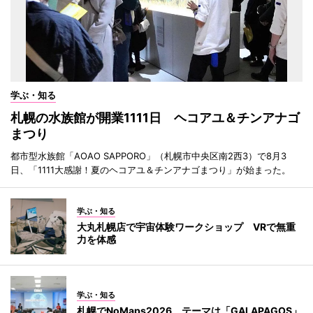
学ぶ・知る
札幌の水族館が開業1111日 ヘコアユ＆チンアナゴ
まつり
都市型水族館「AOAO SAPPORO」（札幌市中央区南2西3）で8月3
日、「1111大感謝！夏のヘコアユ＆チンアナゴまつり」が始まった。
学ぶ・知る
大丸札幌店で宇宙体験ワークショップ VRで無重
力を体感
学ぶ・知る
札幌でNoMaps2026 テーマは「GALAPAGOS」