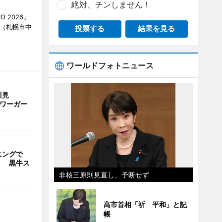
絶対、チンしません！
O 2026」
AN（札幌市中
投票する
結果を見る
ワールドフォトニュース
川見
サワーガー
ニングで
」 黒牛ス
非核三原則見直し、予断せず
高市首相「祈 平和」と記
帳