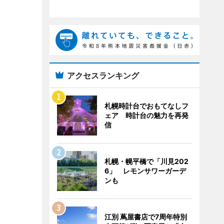
アクセスランキング
札幌時計台でおもてなしフ
ェア 時計台の魅力を再発
信
札幌・幌平橋で「川見202
6」 レモンサワーガーデ
ンも
江別 蔦屋書店で7周年特別