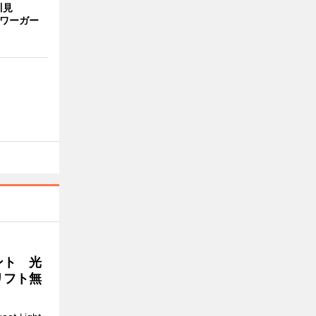
川見
サワーガー
ント 光
リフト無