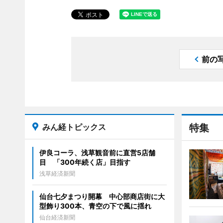
前の
みん経トピックス
特集
伊良コーラ、浅草観音前に直営5店舗
目 「300年続く店」目指す
浅草経済新聞
仙台七夕まつり開幕 中心部商店街に大
型飾り300本、青空の下で風に揺れ
仙台経済新聞