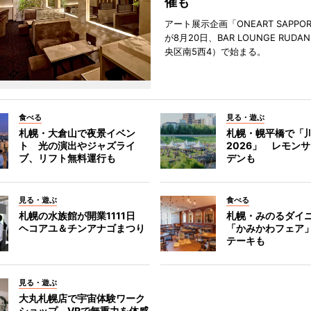
催も
アート展示企画「ONEART SAPPOR
が8月20日、BAR LOUNGE RUD
央区南5西4）で始まる。
食べる
見る・遊ぶ
札幌・大倉山で夜景イベン
札幌・幌平橋で「
ト 光の演出やジャズライ
2026」 レモン
ブ、リフト無料運行も
デンも
見る・遊ぶ
食べる
札幌の水族館が開業1111日
札幌・みのるダイ
ヘコアユ＆チンアナゴまつり
「かみかわフェア
テーキも
見る・遊ぶ
大丸札幌店で宇宙体験ワーク
ショップ VRで無重力を体感