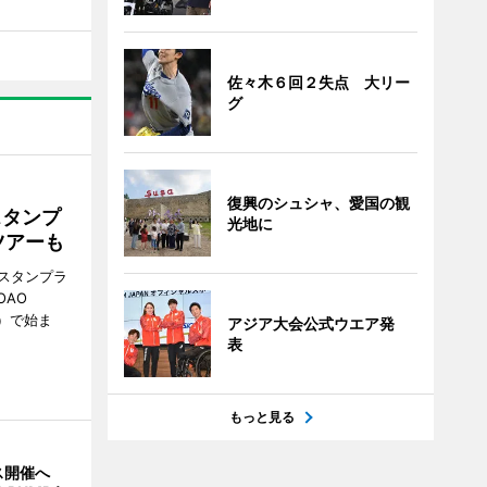
佐々木６回２失点 大リー
グ
復興のシュシャ、愛国の観
スタンプ
光地に
ツアーも
スタンプラ
OAO
3）で始ま
アジア大会公式ウエア発
表
もっと見る
ス開催へ