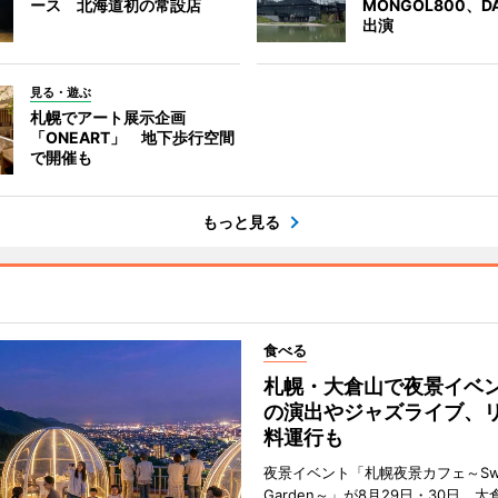
ース 北海道初の常設店
MONGOL800、D
出演
見る・遊ぶ
札幌でアート展示企画
「ONEART」 地下歩行空間
で開催も
もっと見る
食べる
札幌・大倉山で夜景イベ
の演出やジャズライブ、
料運行も
夜景イベント「札幌夜景カフェ～Sweet
Garden～」が8月29日・30日、