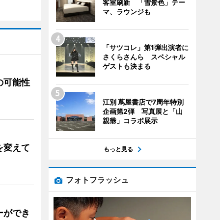
客室刷新 「雪景色」テー
マ、ラウンジも
「サツコレ」第1弾出演者に
さくらさんら スペシャル
ゲストも決まる
の可能性
江別 蔦屋書店で7周年特別
企画第2弾 写真展と「山
親爺」コラボ展示
を変えて
もっと見る
フォトフラッシュ
ーができ