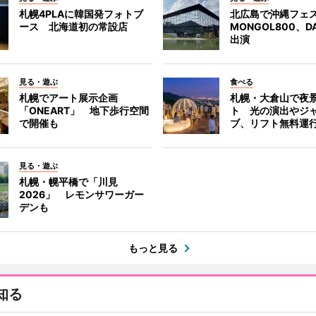
札幌4PLAに韓国発フォトブ
北広島で沖縄フェ
ース 北海道初の常設店
MONGOL800、D
出演
見る・遊ぶ
食べる
札幌でアート展示企画
札幌・大倉山で夜
「ONEART」 地下歩行空間
ト 光の演出やジ
で開催も
ブ、リフト無料運
見る・遊ぶ
札幌・幌平橋で「川見
2026」 レモンサワーガー
デンも
もっと見る
知る