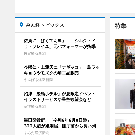
みん経トピックス
特集
佐賀に「ばくてん屋」 「シルク・ド
ゥ・ソレイユ」元パフォーマーが指導
佐賀経済新聞
今帰仁・上運天に「ナギッコ」 島ラッ
キョウやモズクの加工品販売
やんばる経済新聞
沼津「淡島ホテル」が夏限定イベント
イラストサービスや星空観望会など
沼津経済新聞
墨田区役所、「令和8年8月8日婚」
300人超が婚姻届、開庁前から長い列
すみだ経済新聞