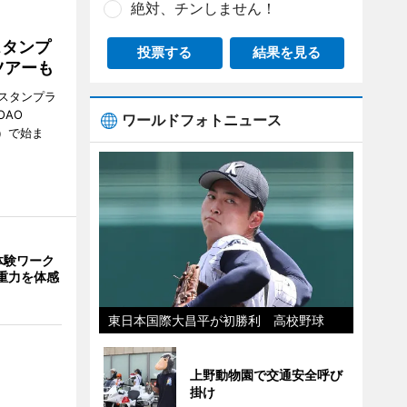
絶対、チンしません！
スタンプ
投票する
結果を見る
ツアーも
スタンプラ
OAO
ワールドフォトニュース
3）で始ま
体験ワーク
重力を体感
東日本国際大昌平が初勝利 高校野球
上野動物園で交通安全呼び
掛け