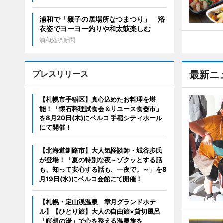
浦和で「親子の居場所なつまつり」 浴
衣姿でヨーヨー釣りや和太鼓楽しむ
浦和経済新聞
プレスリリース
最新ニ
【札幌市手稲区】真心込めたお料理を堪
能！「懐石料理試食会＆リユース食器市」
を8月20日(木)にベルコ 手稲シティホール
にて開催！
【北海道釧路市】大人気怪談師・城谷歩氏
が登場！「夏の特別な夜～ゾクッとする話
も、知って安心する話も、一夜で。～」を8
月19日(水)にベルコ会館にて開催！
【札幌・定山渓温泉 章月グランドホテ
ル】【ひとり旅】大人の自由旅×貸切風呂
「瞑想の湯」で心を整える温泉旅を