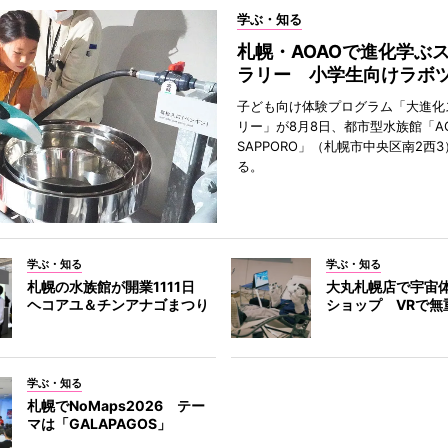
学ぶ・知る
札幌・AOAOで進化学ぶ
ラリー 小学生向けラボ
子ども向け体験プログラム「大進化
リー」が8月8日、都市型水族館「A
SAPPORO」（札幌市中央区南2西
る。
学ぶ・知る
学ぶ・知る
札幌の水族館が開業1111日
大丸札幌店で宇宙
ヘコアユ＆チンアナゴまつり
ショップ VRで無
学ぶ・知る
札幌でNoMaps2026 テー
マは「GALAPAGOS」