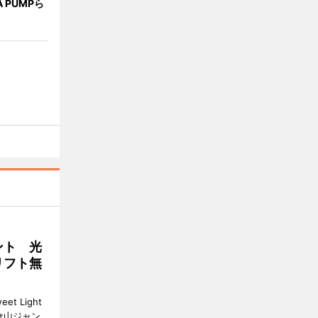
A PUMPら
ント 光
リフト無
 Light
大倉山ジャン