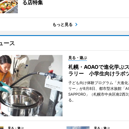
る店特集
もっと見る
ュース
見る・遊ぶ
札幌・AOAOで進化学ぶ
ラリー 小学生向けラボ
子ども向け体験プログラム「大進化
リー」が8月8日、都市型水族館「A
SAPPORO」（札幌市中央区南2西
る。
見る・遊ぶ
見る・遊ぶ