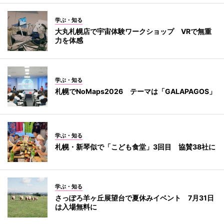
学ぶ・知る
大丸札幌店で宇宙体験ワークショップ VRで無重
力を体感
学ぶ・知る
札幌でNoMaps2026 テーマは「GALAPAGOS」
学ぶ・知る
札幌・新琴似で「こども食堂」3回目 協賛38社に
学ぶ・知る
さっぽろ羊ヶ丘展望台で夏休みイベント 7月31日
は入場無料に