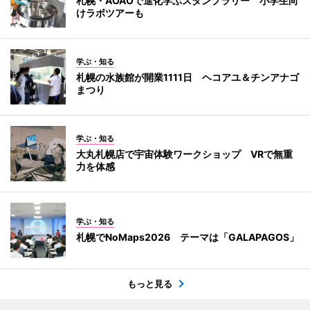
札幌・AOAOで進化学ぶスタンプラリー 小学生向
けラボツアーも
学ぶ・知る
札幌の水族館が開業1111日 ヘコアユ＆チンアナゴ
まつり
学ぶ・知る
大丸札幌店で宇宙体験ワークショップ VRで無重
力を体感
学ぶ・知る
札幌でNoMaps2026 テーマは「GALAPAGOS」
もっと見る