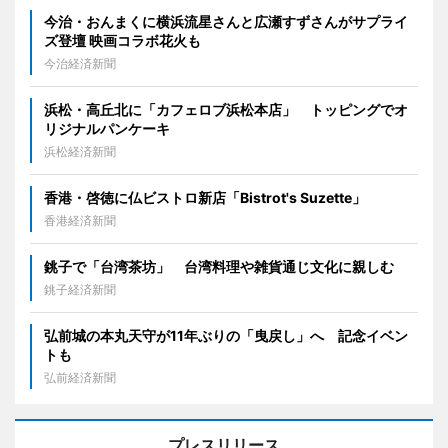
今治・おんまくに横浜流星さんと広瀬すずさんがサプライ
ズ登壇 映画コラボ花火も
今治経済新聞
浜松・高丘北に「カフェロブ浜松本店」 トッピングでオ
リジナルパンケーキ
浜松経済新聞
香港・啓徳に仏ビストロ新店「Bistrot's Suzette」
香港経済新聞
銚子で「台湾茶坊」 台湾料理や雑貨通じ文化に親しむ
銚子経済新聞
弘前城の本丸天守が11年ぶりの「曳戻し」へ 記念イベン
トも
弘前経済新聞
プレスリリース