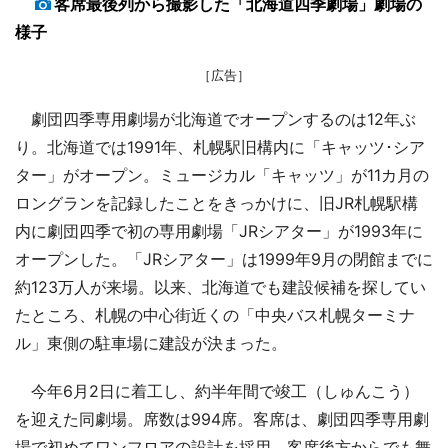
客席最後列から撮影した「北海道四季劇場」劇場の
様子
［広告］
劇団四季専用劇場が北海道でオープンするのは12年ぶ
り。北海道では1991年、札幌駅旧構内に「キャッツ･シア
ター」がオープン。ミュージカル「キャッツ」が11カ月の
ロングランを記録したことをきっかけに、旧JR札幌駅構
内に劇団四季で初の専用劇場「JRシアター」が1993年に
オープンした。「JRシアター」は1999年9月の閉館までに
約123万人が来場。以来、北海道でも建設候補を探してい
たところ、札幌の中心街近くの「中央バス札幌ターミナ
ル」東側の駐車場に建設が決まった。
今年6月2日に着工し、約半年間で竣工（しゅんこう）
を迎えた同劇場。席数は994席。客席は、劇団四季専用劇
場で初めてワンフロアの設計を採用。客席後方からでも舞