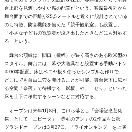
台上部を見渡しやすい席の配置だという。客席最後列から
舞台面までの距離が25,5メートルと近くに設計されている
のも特徴。防音機能を備えた「親子観劇室」も設置し、
「小さな子どもの観覧者が泣き出したときなどにも対応す
る」という。
舞台の額縁は、間口（横幅）が狭く高さのある欧米型の
スタイル。舞台には、幕や大道具など設置する手動バトン
を90本配置。床はベニヤ板を使ったシンプルな作りで、
どこにでも自由に穴を開けることが可能。舞台床下に広が
る空間「奈落」で待機する「影板」や、「せり」といった
床を上下に移動するシーンなどに対応する。
オープンは来年1月8日。こけら落とし「会場記念芸術
祭」として「エビータ」「赤毛のアン」の2作品を公演。
グランドオープンは3月27日。「ライオンキング」を上演