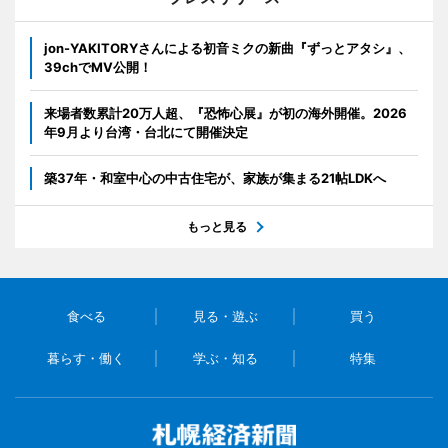
jon-YAKITORYさんによる初音ミクの新曲『ずっとアタシ』、
39chでMV公開！
来場者数累計20万人超、『恐怖心展』が初の海外開催。2026
年9月より台湾・台北にて開催決定
築37年・和室中心の中古住宅が、家族が集まる21帖LDKへ
もっと見る
食べる
見る・遊ぶ
買う
暮らす・働く
学ぶ・知る
特集