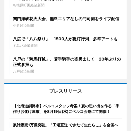
相模原町田経済新聞
関門海峡花火大会、無料エリアなしの門司側をライブ配信
小倉経済新聞
八広で「八八祭り」 1500人が提灯行列、多幸アートも
すみだ経済新聞
八戸の「騎馬打毬」、若手騎手の姿勇ましく 20年ぶりの
正式参拝も
八戸経済新聞
プレスリリース
【北海道釧路市】ベルコスタッフ考案！夏の思い出を作る「手
作りお化け屋敷」を8月19日(水)にベルコ会館にて開催！
累計販売1万個突破。「工場直送 できたて生たらこ」を全国へ