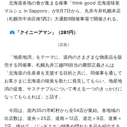
北海道各地の食が集まる催事「think good 北海道味覚
マルシェ in Sapporo」が9月7日から、丸井今井札幌本店
（札幌市中央区南1西2）大通館9階催事場で開催される。
「クイニーアマン」（281円）
［広告］
「地産地消」をテーマに、道内のさまざまな物産品を販
売する同催事。札幌丸井三越PR担当の勝部正義さんは
「北海道の生産者を支援する目的と共に、同催事を通して
お客さまに北海道の味覚を新たに発見してもらい、地産地
消の促進、サステナブルについて考える一つのきっかけに
なってもらえれば」と話す。
今回は、道内35の市町村から全54店が集結。各地域の
出店数は、道央＝25店、道南＝12店、道北＝9店、道東＝
7店。併せて、ジンギスカン特集や隠れた名品を紹介する