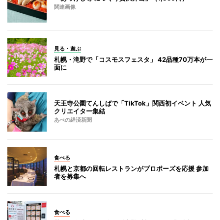
関連画像
見る・遊ぶ
札幌・滝野で「コスモスフェスタ」 42品種70万本が一
面に
天王寺公園てんしばで「TikTok」関西初イベント 人気
クリエイター集結
あべの経済新聞
食べる
札幌と京都の回転レストランがプロポーズを応援 参加
者を募集へ
食べる