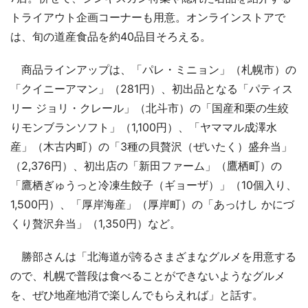
トライアウト企画コーナーも用意。オンラインストアで
は、旬の道産食品を約40品目そろえる。
商品ラインアップは、「パレ・ミニョン」（札幌市）の
「クイニーアマン」（281円）、初出品となる「パティス
リー ジョリ・クレール」（北斗市）の「国産和栗の生絞
りモンブランソフト」（1,100円）、「ヤママル成澤水
産」（木古内町）の「3種の貝贅沢（ぜいたく）盛弁当」
（2,376円）、初出店の「新田ファーム」（鷹栖町）の
「鷹栖ぎゅうっと冷凍生餃子（ギョーザ）」（10個入り、
1,500円）、「厚岸海産」（厚岸町）の「あっけし かにづ
くり贅沢弁当」（1,350円）など。
勝部さんは「北海道が誇るさまざまなグルメを用意する
ので、札幌で普段は食べることができないようなグルメ
を、ぜひ地産地消で楽しんでもらえれば」と話す。