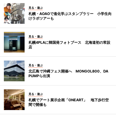
見る・遊ぶ
札幌・AOAOで進化学ぶスタンプラリー 小学生向
けラボツアーも
見る・遊ぶ
札幌4PLAに韓国発フォトブース 北海道初の常設
店
見る・遊ぶ
北広島で沖縄フェス開催へ MONGOL800、DA
PUMPら出演
見る・遊ぶ
札幌でアート展示企画「ONEART」 地下歩行空
間で開催も