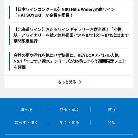
【日本ワインコンクール】NIKI Hills Wineryの白ワイン
「HATSUYUKI」が金賞を受賞！
【北海道ワイン】おたるワインギャラリーお盆企画！「小樽
駅」とワイナリーを結ぶ無料巡回バスを8/11(火)～8/15(土)まで
期間限定運行
突然の雨や汚れを気にせず快適に。KEYUCAアパレル人気
No.1「すごナノ撥水」シリーズがお得にそろう期間限定フェア
を開催
もっと見る
食べる
見る・遊ぶ
買う
暮らす・働く
学ぶ・知る
特集