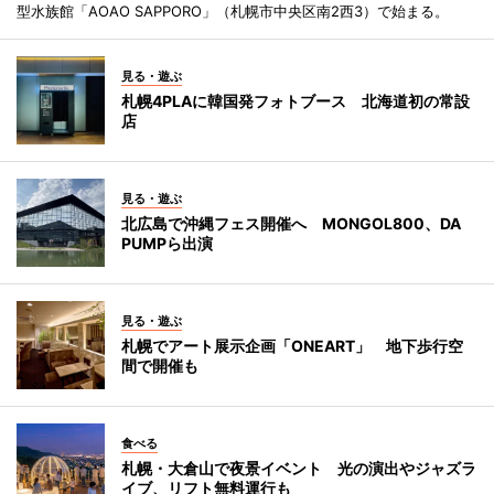
型水族館「AOAO SAPPORO」（札幌市中央区南2西3）で始まる。
見る・遊ぶ
札幌4PLAに韓国発フォトブース 北海道初の常設
店
見る・遊ぶ
北広島で沖縄フェス開催へ MONGOL800、DA
PUMPら出演
見る・遊ぶ
札幌でアート展示企画「ONEART」 地下歩行空
間で開催も
食べる
札幌・大倉山で夜景イベント 光の演出やジャズラ
イブ、リフト無料運行も