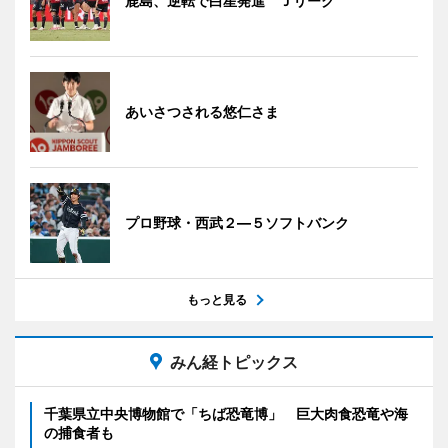
鹿島、逆転で白星発進 Ｊリーグ
あいさつされる悠仁さま
プロ野球・西武２―５ソフトバンク
もっと見る
みん経トピックス
千葉県立中央博物館で「ちば恐竜博」 巨大肉食恐竜や海
の捕食者も