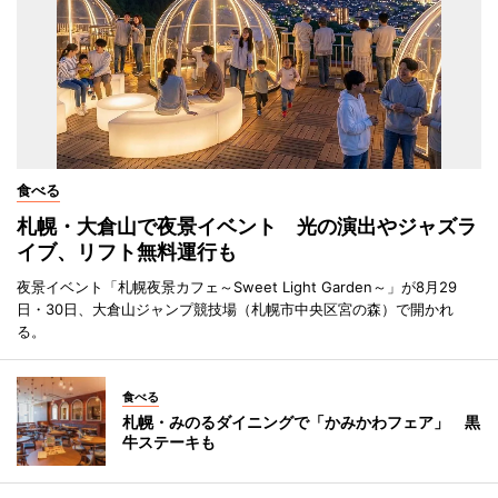
食べる
札幌・大倉山で夜景イベント 光の演出やジャズラ
イブ、リフト無料運行も
夜景イベント「札幌夜景カフェ～Sweet Light Garden～」が8月29
日・30日、大倉山ジャンプ競技場（札幌市中央区宮の森）で開かれ
る。
食べる
札幌・みのるダイニングで「かみかわフェア」 黒
牛ステーキも