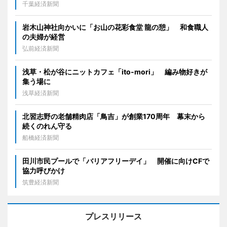
千葉経済新聞
岩木山神社向かいに「お山の花彩食堂 龍の憩」 和食職人
の夫婦が経営
弘前経済新聞
浅草・松が谷にニットカフェ「ito-mori」 編み物好きが
集う場に
浅草経済新聞
北習志野の老舗精肉店「鳥吉」が創業170周年 幕末から
続くのれん守る
船橋経済新聞
田川市民プールで「バリアフリーデイ」 開催に向けCFで
協力呼びかけ
筑豊経済新聞
プレスリリース