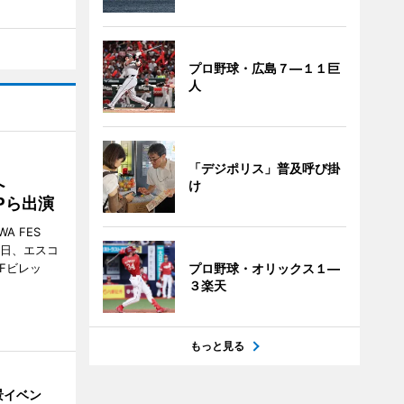
プロ野球・広島７―１１巨
人
「デジポリス」普及呼び掛
催へ
け
MPら出演
A FES
日・6日、エスコ
市Fビレッ
プロ野球・オリックス１―
３楽天
もっと見る
景イベン