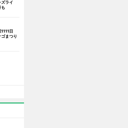
ャズライ
行も
1111日
ナゴまつり