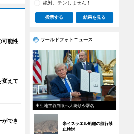
絶対、チンしません！
投票する
結果を見る
ワールドフォトニュース
の可能性
を変えて
出生地主義制限へ大統領令署名
ーができ
米イスラエル船舶の航行禁
止検討