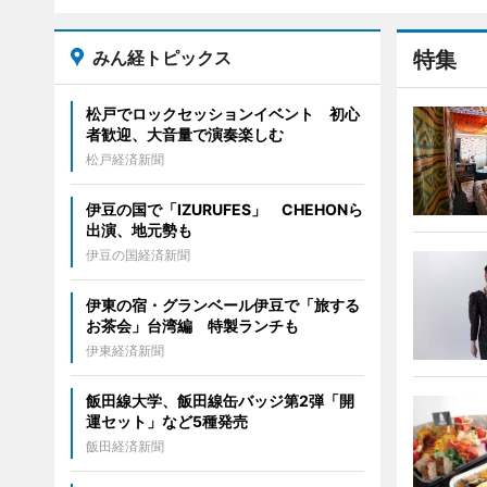
みん経トピックス
特集
松戸でロックセッションイベント 初心
者歓迎、大音量で演奏楽しむ
松戸経済新聞
伊豆の国で「IZURUFES」 CHEHONら
出演、地元勢も
伊豆の国経済新聞
伊東の宿・グランベール伊豆で「旅する
お茶会」台湾編 特製ランチも
伊東経済新聞
飯田線大学、飯田線缶バッジ第2弾「開
運セット」など5種発売
飯田経済新聞