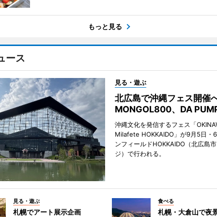
もっと見る
ュース
見る・遊ぶ
北広島で沖縄フェス開
MONGOL800、DA PU
沖縄文化を発信するフェス「OKINAW
Milafete HOKKAIDO」が9月5
ンフィールドHOKKAIDO（北広島
ジ）で行われる。
見る・遊ぶ
食べる
札幌でアート展示企画
札幌・大倉山で夜