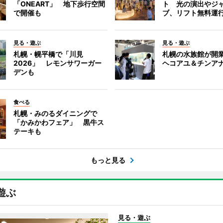
「ONEART」 地下歩行空間
ト 光の演出やジ
で開催も
ブ、リフト無料運
見る・遊ぶ
見る・遊ぶ
札幌・幌平橋で「川見
札幌の水族館が開業
2026」 レモンサワーガー
ヘコアユ＆チンア
デンも
食べる
札幌・みのるダイニングで
「かみかわフェア」 黒牛ス
テーキも
もっと見る
遊ぶ
見る・遊ぶ