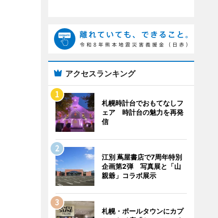
アクセスランキング
札幌時計台でおもてなしフ
ェア 時計台の魅力を再発
信
江別 蔦屋書店で7周年特別
企画第2弾 写真展と「山
親爺」コラボ展示
札幌・ポールタウンにカプ