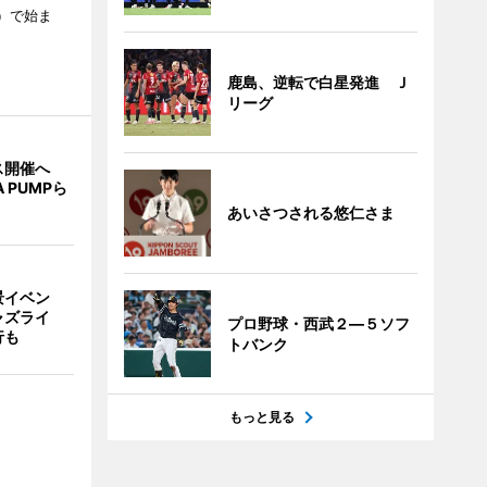
3）で始ま
鹿島、逆転で白星発進 Ｊ
リーグ
ス開催へ
A PUMPら
あいさつされる悠仁さま
景イベン
ャズライ
プロ野球・西武２―５ソフ
行も
トバンク
もっと見る