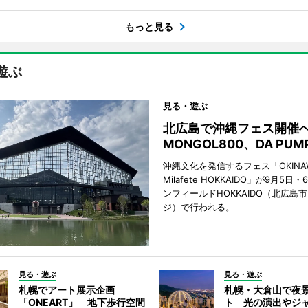
もっと見る
遊ぶ
見る・遊ぶ
北広島で沖縄フェス開
MONGOL800、DA PU
沖縄文化を発信するフェス「OKINAW
Milafete HOKKAIDO」が9月5
ンフィールドHOKKAIDO（北広島
ジ）で行われる。
見る・遊ぶ
見る・遊ぶ
札幌でアート展示企画
札幌・大倉山で夜
「ONEART」 地下歩行空間
ト 光の演出やジ