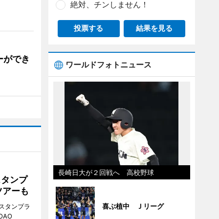
絶対、チンしません！
投票する
結果を見る
ーができ
ワールドフォトニュース
長崎日大が２回戦へ 高校野球
スタンプ
ツアーも
喜ぶ植中 Ｊリーグ
スタンプラ
OAO