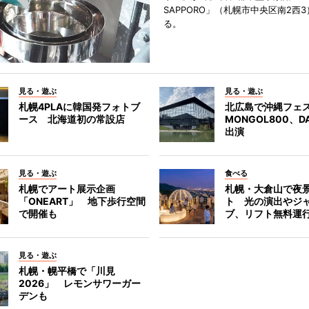
SAPPORO」（札幌市中央区南2西
る。
見る・遊ぶ
見る・遊ぶ
札幌4PLAに韓国発フォトブ
北広島で沖縄フェ
ース 北海道初の常設店
MONGOL800、D
出演
見る・遊ぶ
食べる
札幌でアート展示企画
札幌・大倉山で夜
「ONEART」 地下歩行空間
ト 光の演出やジ
で開催も
ブ、リフト無料運
見る・遊ぶ
札幌・幌平橋で「川見
2026」 レモンサワーガー
デンも