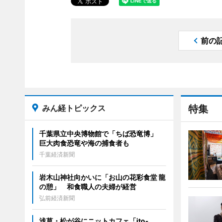
前の
みん経トピックス
特集
千葉県立中央博物館で「ちば恐竜博」
巨大肉食恐竜や海の捕食者も
千葉経済新聞
岩木山神社向かいに「お山の花彩食堂 龍
の憩」 和食職人の夫婦が経営
弘前経済新聞
浅草・松が谷にニットカフェ「ito-