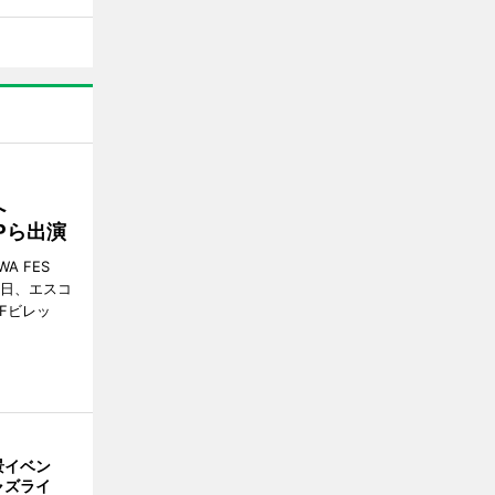
催へ
MPら出演
A FES
日・6日、エスコ
市Fビレッ
景イベン
ャズライ