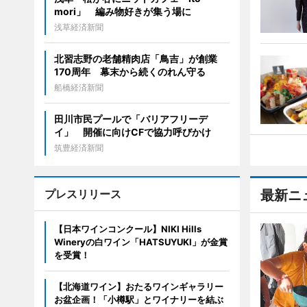
mori」 編み物好きが集う場に
浅草経済新聞
北習志野の老舗精肉店「鳥吉」が創業
170周年 幕末から続くのれん守る
船橋経済新聞
田川市民プールで「バリアフリーデ
イ」 開催に向けCFで協力呼びかけ
筑豊経済新聞
プレスリリース
最新ニ
【日本ワインコンクール】NIKI Hills
Wineryの白ワイン「HATSUYUKI」が金賞
を受賞！
【北海道ワイン】おたるワインギャラリー
お盆企画！「小樽駅」とワイナリーを結ぶ