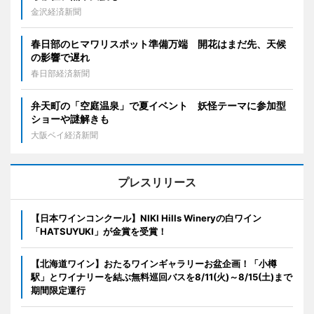
金沢経済新聞
春日部のヒマワリスポット準備万端 開花はまだ先、天候
の影響で遅れ
春日部経済新聞
弁天町の「空庭温泉」で夏イベント 妖怪テーマに参加型
ショーや謎解きも
大阪ベイ経済新聞
プレスリリース
【日本ワインコンクール】NIKI Hills Wineryの白ワイン
「HATSUYUKI」が金賞を受賞！
【北海道ワイン】おたるワインギャラリーお盆企画！「小樽
駅」とワイナリーを結ぶ無料巡回バスを8/11(火)～8/15(土)まで
期間限定運行