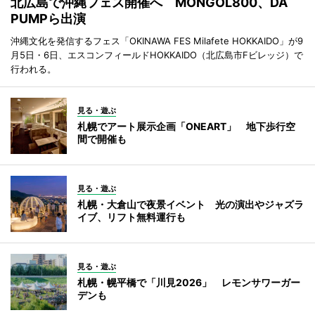
北広島で沖縄フェス開催へ MONGOL800、DA
PUMPら出演
沖縄文化を発信するフェス「OKINAWA FES Milafete HOKKAIDO」が9
月5日・6日、エスコンフィールドHOKKAIDO（北広島市Fビレッジ）で
行われる。
見る・遊ぶ
札幌でアート展示企画「ONEART」 地下歩行空
間で開催も
見る・遊ぶ
札幌・大倉山で夜景イベント 光の演出やジャズラ
イブ、リフト無料運行も
見る・遊ぶ
札幌・幌平橋で「川見2026」 レモンサワーガー
デンも