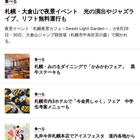
食べる
札幌・大倉山で夜景イベント 光の演出やジャズラ
イブ、リフト無料運行も
夜景イベント「札幌夜景カフェ～Sweet Light Garden～」が8月29
日・30日、大倉山ジャンプ競技場（札幌市中央区宮の森）で開かれ
る。
食べる
札幌・みのるダイニングで「かみかわフェア」 黒
牛ステーキも
食べる
札幌市内3ホテルで「今金男しゃく」フェア 中学
生考案メニューも
食べる
丸井今井札幌本店でアイスフェスタ 道内各地から