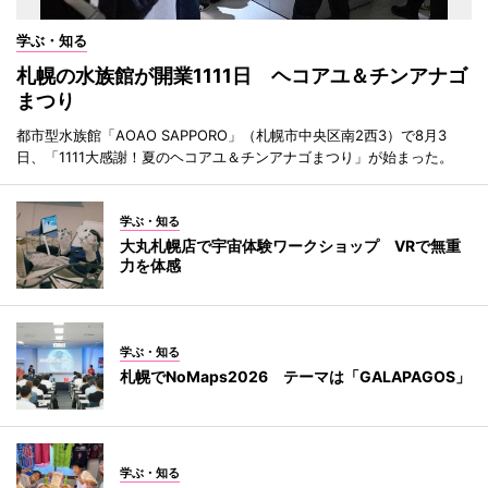
学ぶ・知る
札幌の水族館が開業1111日 ヘコアユ＆チンアナゴ
まつり
都市型水族館「AOAO SAPPORO」（札幌市中央区南2西3）で8月3
日、「1111大感謝！夏のヘコアユ＆チンアナゴまつり」が始まった。
学ぶ・知る
大丸札幌店で宇宙体験ワークショップ VRで無重
力を体感
学ぶ・知る
札幌でNoMaps2026 テーマは「GALAPAGOS」
学ぶ・知る