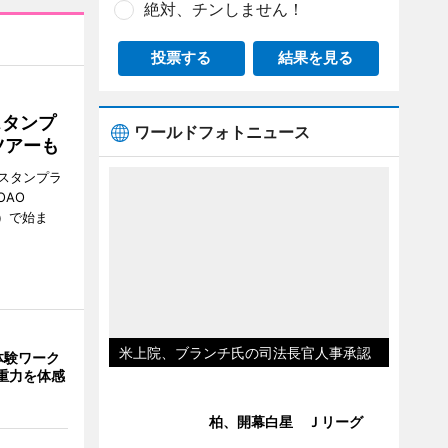
絶対、チンしません！
投票する
結果を見る
スタンプ
ワールドフォトニュース
ツアーも
スタンプラ
OAO
3）で始ま
米上院、ブランチ氏の司法長官人事承認
体験ワーク
重力を体感
柏、開幕白星 Ｊリーグ