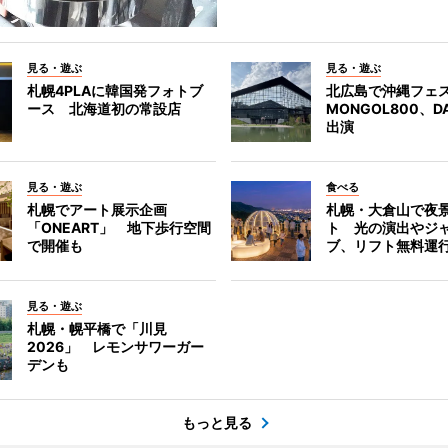
見る・遊ぶ
見る・遊ぶ
札幌4PLAに韓国発フォトブ
北広島で沖縄フェ
ース 北海道初の常設店
MONGOL800、D
出演
見る・遊ぶ
食べる
札幌でアート展示企画
札幌・大倉山で夜
「ONEART」 地下歩行空間
ト 光の演出やジ
で開催も
ブ、リフト無料運
見る・遊ぶ
札幌・幌平橋で「川見
2026」 レモンサワーガー
デンも
もっと見る