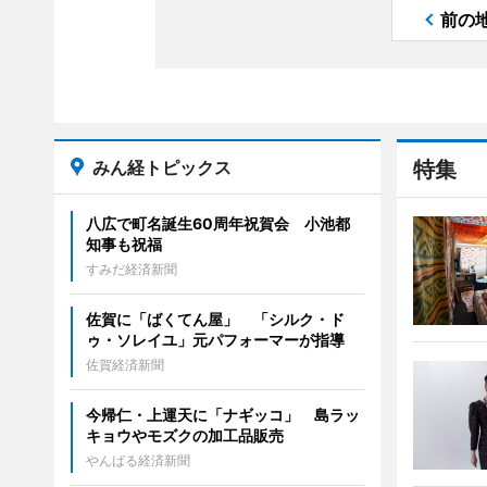
前の
みん経トピックス
特集
八広で町名誕生60周年祝賀会 小池都
知事も祝福
すみだ経済新聞
佐賀に「ばくてん屋」 「シルク・ド
ゥ・ソレイユ」元パフォーマーが指導
佐賀経済新聞
今帰仁・上運天に「ナギッコ」 島ラッ
キョウやモズクの加工品販売
やんばる経済新聞