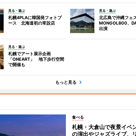
見る・遊ぶ
見る・遊ぶ
札幌4PLAに韓国発フォトブ
北広島で沖縄フェ
ース 北海道初の常設店
MONGOL800、D
出演
見る・遊ぶ
札幌でアート展示企画
「ONEART」 地下歩行空間
で開催も
もっと見る
食べる
札幌・大倉山で夜景イベ
の演出やジャズライブ、