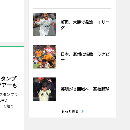
町田、大勝で発進 Ｊリー
グ
日本、豪州に惜敗 ラグビ
ー
スタンプ
ツアーも
英明が２回戦へ 高校野球
スタンプラ
OAO
3）で始ま
もっと見る