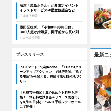
沼津「淡島ホテル」が夏限定イベント
イラストサービスや星空観望会など
沼津経済新聞
墨田区役所、「令和8年8月8日婚」
300人超が婚姻届、開庁前から長い列
すみだ経済新聞
プレスリリース
最新ニ
IoTスマートごみ箱Reebo、「TOKYOクリ
ーンアップアクション」で試行設置。”捨て
る場所”から変える、持続可能な観光地づく
りへ
【札幌市手稲区】真心込めたお料理を堪
能！「懐石料理試食会＆リユース食器市」
を8月20日(木)にベルコ 手稲シティホール
にて開催！