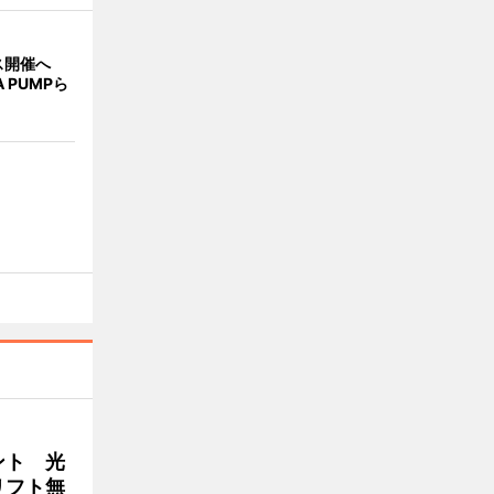
ス開催へ
A PUMPら
ント 光
リフト無