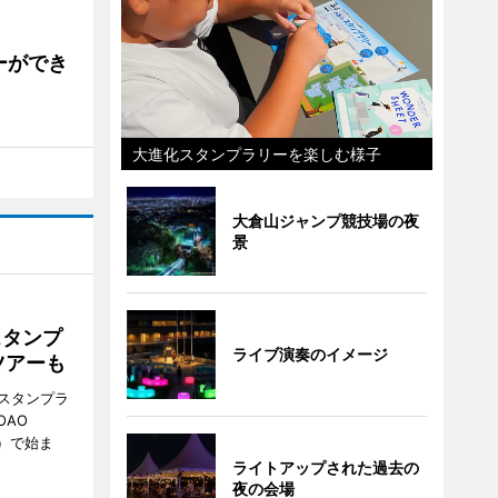
ーができ
大進化スタンプラリーを楽しむ様子
大倉山ジャンプ競技場の夜
景
スタンプ
ライブ演奏のイメージ
ツアーも
スタンプラ
OAO
3）で始ま
ライトアップされた過去の
夜の会場