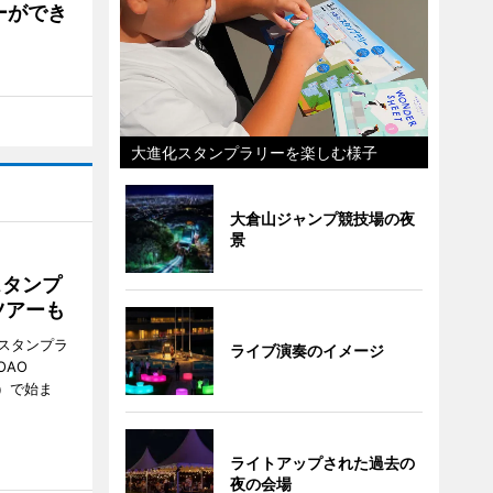
ーができ
大進化スタンプラリーを楽しむ様子
大倉山ジャンプ競技場の夜
景
スタンプ
ツアーも
スタンプラ
ライブ演奏のイメージ
OAO
3）で始ま
ライトアップされた過去の
夜の会場