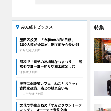
みん経トピックス
特集
墨田区役所、「令和8年8月8日婚」
300人超が婚姻届、開庁前から長い列
すみだ経済新聞
浦和で「親子の居場所なつまつり」 浴
衣姿でヨーヨー釣りや和太鼓楽しむ
浦和経済新聞
厚狭に保護猫カフェ「ねことおちゃ」
古民家改築、猫との触れ合いも
山口宇部経済新聞
文花で学生企画の「すみだタウンミーテ
ィング」 4テーマで意見交換