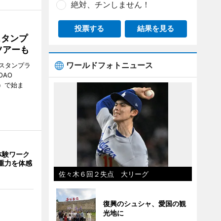
絶対、チンしません！
投票する
結果を見る
スタンプ
ツアーも
ワールドフォトニュース
スタンプラ
OAO
3）で始ま
体験ワーク
重力を体感
佐々木６回２失点 大リーグ
復興のシュシャ、愛国の観
光地に