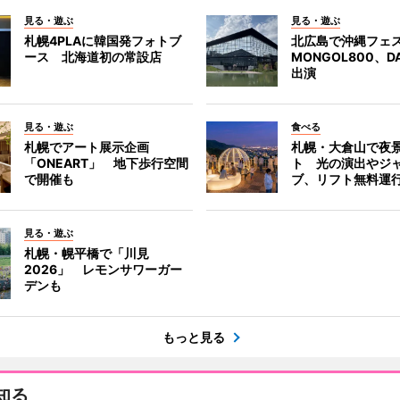
見る・遊ぶ
見る・遊ぶ
札幌4PLAに韓国発フォトブ
北広島で沖縄フェ
ース 北海道初の常設店
MONGOL800、D
出演
見る・遊ぶ
食べる
札幌でアート展示企画
札幌・大倉山で夜
「ONEART」 地下歩行空間
ト 光の演出やジ
で開催も
ブ、リフト無料運
見る・遊ぶ
札幌・幌平橋で「川見
2026」 レモンサワーガー
デンも
もっと見る
知る