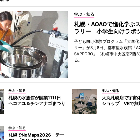
学ぶ・知る
札幌・AOAOで進化学ぶ
ラリー 小学生向けラボ
子ども向け体験プログラム「大進化
リー」が8月8日、都市型水族館「A
SAPPORO」（札幌市中央区南2西
る。
学ぶ・知る
学ぶ・知る
札幌の水族館が開業1111日
大丸札幌店で宇宙
ヘコアユ＆チンアナゴまつり
ショップ VRで無
学ぶ・知る
札幌でNoMaps2026 テー