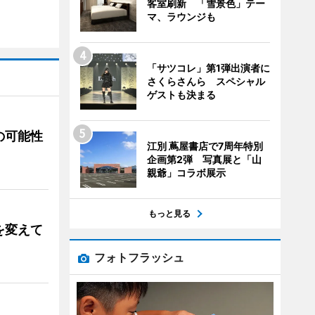
客室刷新 「雪景色」テー
マ、ラウンジも
「サツコレ」第1弾出演者に
さくらさんら スペシャル
ゲストも決まる
の可能性
江別 蔦屋書店で7周年特別
企画第2弾 写真展と「山
親爺」コラボ展示
もっと見る
を変えて
フォトフラッシュ