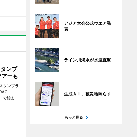
アジア大会公式ウエア発
表
ライン川渇水が水運直撃
スタンプ
ツアーも
スタンプラ
OAO
生成ＡＩ、被災地照らす
3）で始ま
もっと見る