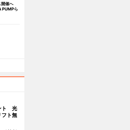
ス開催へ
A PUMPら
ント 光
リフト無