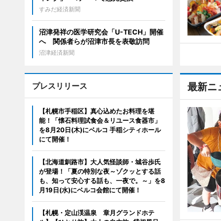
すみだ経済新聞
沼津発祥の医学研究会「U-TECH」開催
へ 関係者らが沼津市長を表敬訪問
沼津経済新聞
プレスリリース
最新ニ
【札幌市手稲区】真心込めたお料理を堪
能！「懐石料理試食会＆リユース食器市」
を8月20日(木)にベルコ 手稲シティホール
にて開催！
【北海道釧路市】大人気怪談師・城谷歩氏
が登場！「夏の特別な夜～ゾクッとする話
も、知って安心する話も、一夜で。～」を8
月19日(水)にベルコ会館にて開催！
【札幌・定山渓温泉 章月グランドホテ