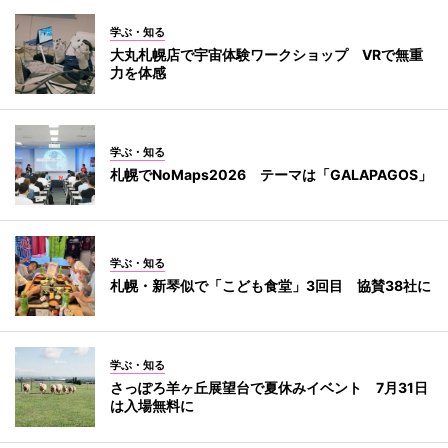
学ぶ・知る
大丸札幌店で宇宙体験ワークショップ VRで無重
力を体感
学ぶ・知る
札幌でNoMaps2026 テーマは「GALAPAGOS」
学ぶ・知る
札幌・新琴似で「こども食堂」3回目 協賛38社に
学ぶ・知る
さっぽろ羊ヶ丘展望台で夏休みイベント 7月31日
は入場無料に