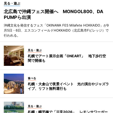
見る・遊ぶ
北広島で沖縄フェス開催へ MONGOL800、DA
PUMPら出演
沖縄文化を発信するフェス「OKINAWA FES Milafete HOKKAIDO」が9
月5日・6日、エスコンフィールドHOKKAIDO（北広島市Fビレッジ）で
行われる。
見る・遊ぶ
札幌でアート展示企画「ONEART」 地下歩行空
間で開催も
食べる
札幌・大倉山で夜景イベント 光の演出やジャズラ
イブ、リフト無料運行も
見る・遊ぶ
札幌・幌平橋で「川見2026」 レモンサワーガー