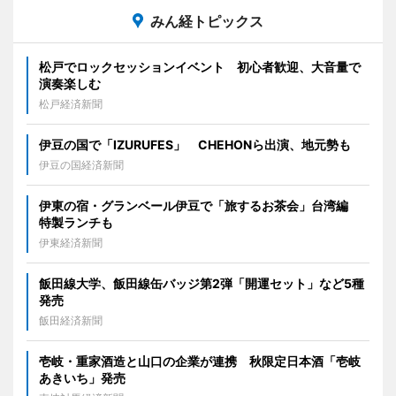
みん経トピックス
松戸でロックセッションイベント 初心者歓迎、大音量で
演奏楽しむ
松戸経済新聞
伊豆の国で「IZURUFES」 CHEHONら出演、地元勢も
伊豆の国経済新聞
伊東の宿・グランベール伊豆で「旅するお茶会」台湾編
特製ランチも
伊東経済新聞
飯田線大学、飯田線缶バッジ第2弾「開運セット」など5種
発売
飯田経済新聞
壱岐・重家酒造と山口の企業が連携 秋限定日本酒「壱岐
あきいち」発売