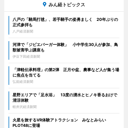
みん経トピックス
八戸の「騎馬打毬」、若手騎手の姿勇ましく 20年ぶりの
正式参拝も
八戸経済新聞
河津で「ジビエバーガー体験」 小中学生30人が参加、鳥
獣被害学ぶ講座も
伊豆下田経済新聞
「津軽伝承料理」の第2弾 正月や盆、農事など人が集う場
に焦点を当てる
弘前経済新聞
星野エリアで「足水浴」 13度の湧水とヒノキ香るおけで
清涼体験
軽井沢経済新聞
火星を旅するVR体験アトラクション みなとみらい
PLOT48に登場