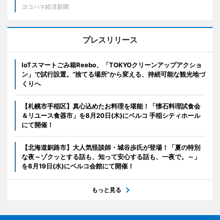
ヨコハマ経済新聞
プレスリリース
IoTスマートごみ箱Reebo、「TOKYOクリーンアップアクショ
ン」で試行設置。”捨てる場所”から変える、持続可能な観光地づ
くりへ
【札幌市手稲区】真心込めたお料理を堪能！「懐石料理試食会
＆リユース食器市」を8月20日(木)にベルコ 手稲シティホール
にて開催！
【北海道釧路市】大人気怪談師・城谷歩氏が登場！「夏の特別
な夜～ゾクッとする話も、知って安心する話も、一夜で。～」
を8月19日(水)にベルコ会館にて開催！
もっと見る