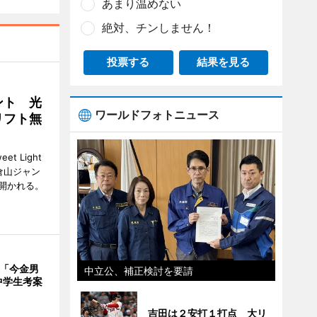
あまり温めない
絶対、チンしません！
投票する
結果を見る
ント 光
ワールドフォトニュース
リフト無
 Light
大倉山ジャン
開かれる。
で「今金男
中立公、補正検討を要請
中学生考案
吉田は２安打１打点 大リ