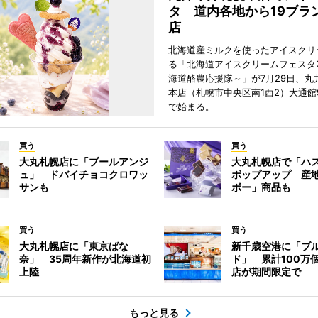
タ 道内各地から19ブラ
店
北海道産ミルクを使ったアイスクリ
る「北海道アイスクリームフェスタ20
海道酪農応援隊～」が7月29日、丸
本店（札幌市中央区南1西2）大通館
で始まる。
買う
買う
大丸札幌店に「ブールアンジ
大丸札幌店で「ハ
ュ」 ドバイチョコクロワッ
ポップアップ 産
サンも
ボー」商品も
買う
買う
大丸札幌店に「東京ばな
新千歳空港に「ブ
奈」 35周年新作が北海道初
ド」 累計100万
上陸
店が期間限定で
もっと見る