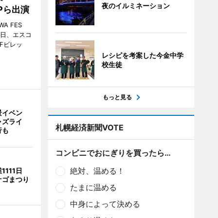
夜のイルミネーション
MPら出演
A FES
日・6日、エスコ
市Fビレッ
レシピを考案した今金中学
校生徒
もっと見る
景イベン
ャズライ
札幌経済新聞VOTE
行も
コンビニでおにぎりを買ったら…
絶対、温める！
1111日
ナゴまつり
たまに温める
中身によって決める