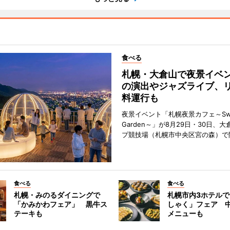
食べる
札幌・大倉山で夜景イベ
の演出やジャズライブ、
料運行も
夜景イベント「札幌夜景カフェ～Sweet
Garden～」が8月29日・30日、
プ競技場（札幌市中央区宮の森）で
食べる
食べる
札幌・みのるダイニングで
札幌市内3ホテル
「かみかわフェア」 黒牛ス
しゃく」フェア 
テーキも
メニューも