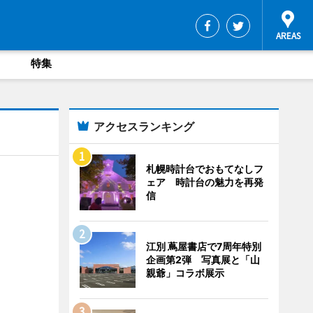
特集
アクセスランキング
札幌時計台でおもてなしフ
ェア 時計台の魅力を再発
信
江別 蔦屋書店で7周年特別
企画第2弾 写真展と「山
親爺」コラボ展示