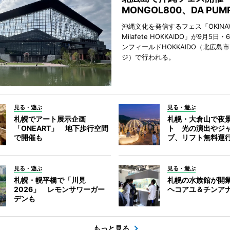
MONGOL800、DA PU
沖縄文化を発信するフェス「OKINAW
Milafete HOKKAIDO」が9月5
ンフィールドHOKKAIDO（北広島
ジ）で行われる。
見る・遊ぶ
見る・遊ぶ
札幌でアート展示企画
札幌・大倉山で夜
「ONEART」 地下歩行空間
ト 光の演出やジ
で開催も
ブ、リフト無料運
見る・遊ぶ
見る・遊ぶ
札幌・幌平橋で「川見
札幌の水族館が開業
2026」 レモンサワーガー
ヘコアユ＆チンア
デンも
もっと見る