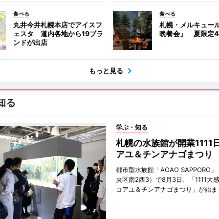
食べる
食べる
丸井今井札幌本店でアイスフ
札幌・メルキュー
ェスタ 道内各地から19ブラ
晩餐会」 夏限定
ンドが出店
もっと見る
知る
学ぶ・知る
札幌の水族館が開業1111
アユ＆チンアナゴまつり
都市型水族館「AOAO SAPPORO
央区南2西3）で8月3日、「1111大
コアユ＆チンアナゴまつり」が始ま