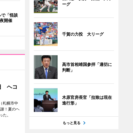
ーグ
ルで「怪談
4夜開催
千賀の力投 大リーグ
高市首相靖国参拝「適切に
判断」
日 ヘコ
木原官房長官「拉致は現在
進行形」
」（札幌市中
感謝！夏のヘ
った。
もっと見る