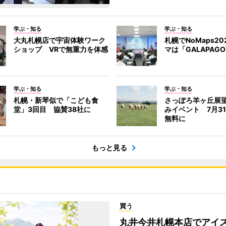
学ぶ・知る
学ぶ・知る
大丸札幌店で宇宙体験ワーク
札幌でNoMaps2
ショップ VRで無重力を体感
マは「GALAPAG
学ぶ・知る
学ぶ・知る
札幌・新琴似で「こども食
さっぽろ羊ヶ丘展
堂」3回目 協賛38社に
みイベント 7月3
無料に
もっと見る
買う
丸井今井札幌本店でアイ