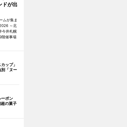
ンドが出
ームが集ま
26 ～北
井今井札幌
9階催事場
スカップ」
地別「ヌー
ルーポン
個超の菓子