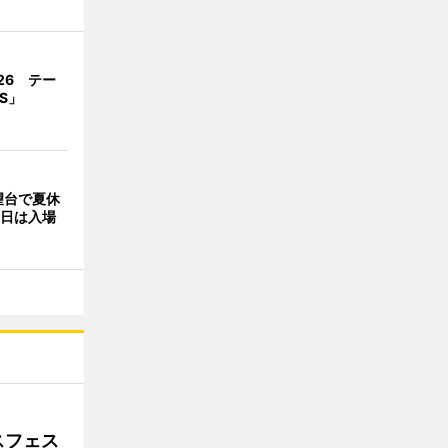
026 テー
OS」
望台で夏休
1日は入場
スフェス