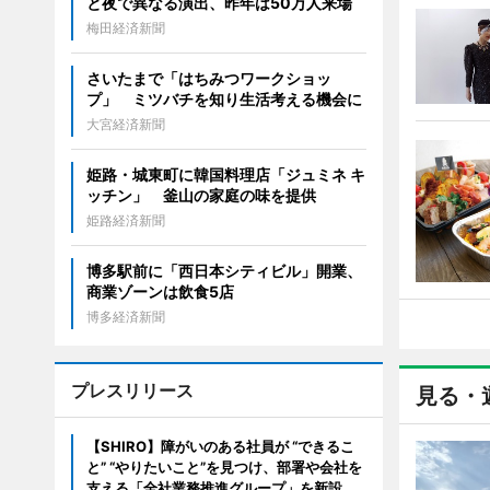
と夜で異なる演出、昨年は50万人来場
梅田経済新聞
さいたまで「はちみつワークショッ
プ」 ミツバチを知り生活考える機会に
大宮経済新聞
姫路・城東町に韓国料理店「ジュミネ キ
ッチン」 釜山の家庭の味を提供
姫路経済新聞
博多駅前に「西日本シティビル」開業、
商業ゾーンは飲食5店
博多経済新聞
プレスリリース
見る・
【SHIRO】障がいのある社員が “できるこ
と” “やりたいこと”を見つけ、部署や会社を
支える「全社業務推進グループ」を新設